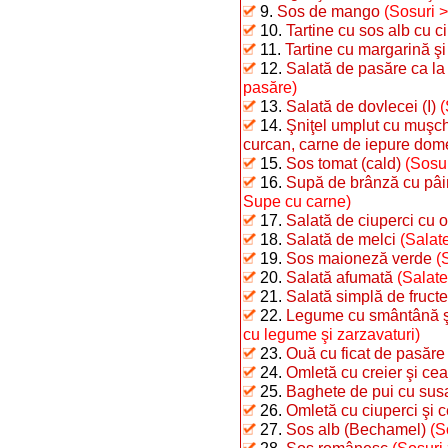
9.
Sos de mango
(Sosuri 
10.
Tartine cu sos alb cu c
11.
Tartine cu margarină şi
12.
Salată de pasăre ca la
pasăre)
13.
Salată de dovlecei (I)
(
14.
Şniţel umplut cu muşchi
curcan, carne de iepure dome
15.
Sos tomat (cald)
(Sosur
16.
Supă de brânză cu pâi
Supe cu carne)
17.
Salată de ciuperci cu o
18.
Salată de melci
(Salate
19.
Sos maioneză verde
(
20.
Salată afumată
(Salate
21.
Salată simplă de fructe
22.
Legume cu smântână şi 
cu legume şi zarzavaturi)
23.
Ouă cu ficat de pasăre
24.
Omletă cu creier şi ce
25.
Baghete de pui cu sus
26.
Omletă cu ciuperci şi 
27.
Sos alb (Bechamel)
(S