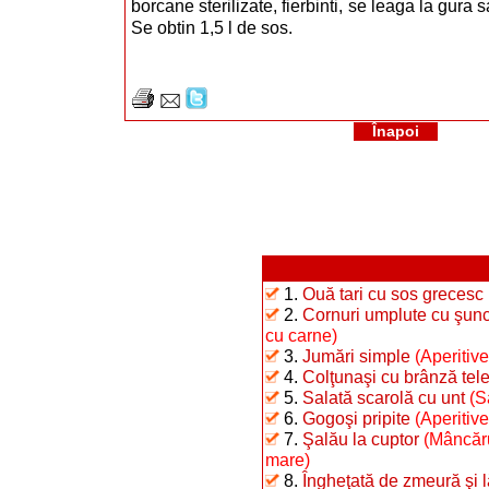
borcane sterilizate, fierbinti, se leaga la gura
Se obtin 1,5 l de sos.
Înapoi
1.
Ouă tari cu sos grecesc
2.
Cornuri umplute cu şunc
cu carne)
3.
Jumări simple
(Aperitive
4.
Colţunaşi cu brânză te
5.
Salată scarolă cu unt
(S
6.
Gogoşi pripite
(Aperitiv
7.
Şalău la cuptor
(Mâncăru
mare)
8.
Îngheţată de zmeură şi 