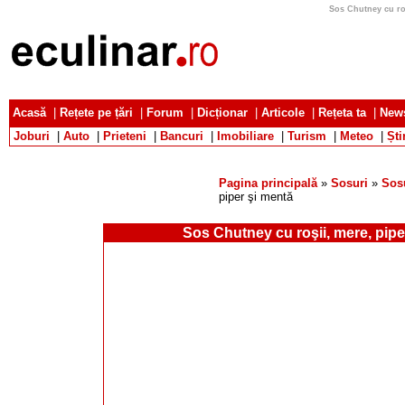
Sos Chutney cu roş
Acasă
|
Rețete pe țări
|
Forum
|
Dicționar
|
Articole
|
Rețeta ta
|
News
Joburi
|
Auto
|
Prieteni
|
Bancuri
|
Imobiliare
|
Turism
|
Meteo
|
Ști
Pagina principală
»
Sosuri
»
Sos
piper şi mentă
Sos Chutney cu roşii, mere, pipe