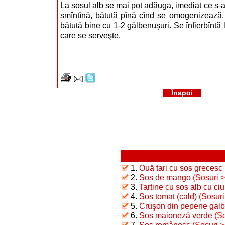
La sosul alb se mai pot adăuga, imediat ce s-a
smîntînă, bătută pînă cînd se omogenizează,
bătută bine cu 1-2 gălbenuşuri. Se înfierbîntă
care se serveşte.
Înapoi
1.
Ouă tari cu sos grecesc
2.
Sos de mango
(Sosuri 
3.
Tartine cu sos alb cu ciu
4.
Sos tomat (cald)
(Sosuri
5.
Cruşon din pepene gal
6.
Sos maioneză verde
(S