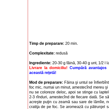
Timp de preparare:
20 min.
Complexitate:
redusă
Ingrediente:
20-30 g făină, 30-40 g unt, 1/2 l l
Livrare la domiciliu!
Cumpără avantajos i
această reţetă!
Mod de preparare:
Făina şi untul se înfierbîntă
foc mic, numai un minut, amestecînd mereu şi a
nu se coloreze deloc, apoi se stinge cu laptel
2-3 rînduri, amestecînd de fiecare dată. Se săr
acreşte puţin cu zeamă sau sare de lămîie, n
cratiţa de pe foc. Se aromează cu pătrunjel s