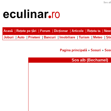
Sos al
Acasă
|
Rețete pe țări
|
Forum
|
Dicționar
|
Articole
|
Rețeta ta
|
News
Joburi
|
Auto
|
Prieteni
|
Bancuri
|
Imobiliare
|
Turism
|
Meteo
|
Ști
Pagina principală
»
Sosuri
»
Sosu
Sos alb (Bechamel)