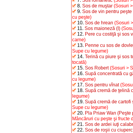
7.
Sos românesc
(Sosuri 
8.
Sos de muştar
(Sosuri 
9.
Sos de vin pentru peşte 
cu peşte)
10.
Sos de hrean
(Sosuri 
11.
Sos maioneză (I)
(Sosu
12.
Pere cu costiţă şi sos 
carne)
13.
Penne cu sos de dovle
Supe cu legume)
14.
Terină cu piure şi sos 
tocată)
15.
Sos Robert
(Sosuri > 
16.
Supă concentrată cu g
cu legume)
17.
Sos pentru vînat
(Sosur
18.
Supă cremă de ţelină 
legume)
19.
Supă cremă de cartofi ş
Supe cu legume)
20.
Pla Priaw Wan (Peşte pr
Mâncăruri cu peşte şi fructe 
21.
Sos de ardei iuţi calab
22.
Sos de roşii cu ciuperc