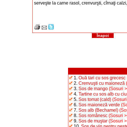
serveşte la carne rasol, crenvurşti, cîrnaţi calzi, f
Înapoi
1.
Ouă tari cu sos grecesc
2.
Crenvuşti cu maioneză
3.
Sos de mango
(Sosuri 
4.
Tartine cu sos alb cu ciu
5.
Sos tomat (cald)
(Sosuri
6.
Sos maioneză verde
(S
7.
Sos alb (Bechamel)
(So
8.
Sos românesc
(Sosuri 
9.
Sos de muştar
(Sosuri 
10.
Sos de vin pentru peşt