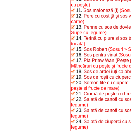
cu peşte)
11.
Sos maioneză (I)
(Sosu
12.
Pere cu costiţă şi sos 
carne)
13.
Penne cu sos de dovle
Supe cu legume)
14.
Terină cu piure şi sos 
tocată)
15.
Sos Robert
(Sosuri > 
16.
Sos pentru vînat
(Sosur
17.
Pla Priaw Wan (Peşte pr
Mâncăruri cu peşte şi fructe 
18.
Sos de ardei iuţi calab
19.
Sos de roşii cu ciuperc
20.
Somon file cu ciuperci 
peşte şi fructe de mare)
21.
Ciorbă de peşte cu hr
22.
Salată de cartofi cu s
legume)
23.
Salată de cartofi cu so
legume)
24.
Salată de ciuperci cu 
legume)