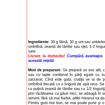
Ingrediente:
30 g făină, 30 g unt sau untdele
smîntînă, zeamă de lămîie sau oţet, 1-2 lingur
sare.
Livrare la domiciliu!
Cumpără avantajos i
această reţetă!
Mod de preparare:
Se prepară un sos alb, c
sau cu lapte combinat în părţi egale cu 
zarzavat. Cînd este gata, cratiţa se ia de 
smîntînă frecată cu o lingură de apă rece. Se
cu puţină zeamă de lămîie sau cu 1/2 linguriţă
prin răzătoarea cu găuri mici, se adaugă în 
servirii, fără să mai fiarbă, altfel hreanul va 
Pentru gust mai bun, se mai poate pune şi o 