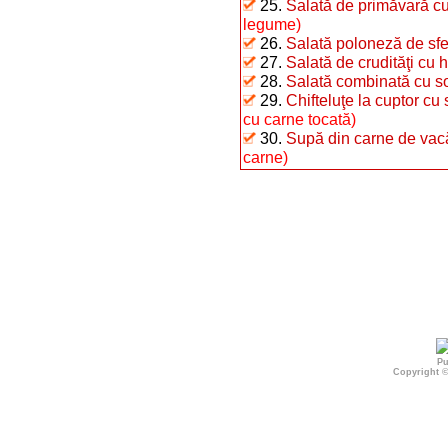
25.
Salată de primăvară c
legume)
26.
Salată poloneză de sfe
27.
Salată de crudităţi cu 
28.
Salată combinată cu s
29.
Chifteluţe la cuptor cu
cu carne tocată)
30.
Supă din carne de vacă 
carne)
Pu
Copyright 