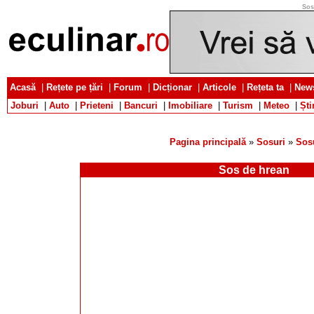
Sos
Acasă
|
Rețete pe țări
|
Forum
|
Dicționar
|
Articole
|
Rețeta ta
|
News
Joburi
|
Auto
|
Prieteni
|
Bancuri
|
Imobiliare
|
Turism
|
Meteo
|
Ști
Pagina principală
»
Sosuri
»
Sos
Sos de hrean