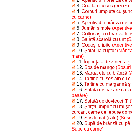
2.
Aperitiv din brânză de 
3.
Ouă tari cu sos grecesc
4.
Cornuri umplute cu şunc
cu carne)
5.
Aperitiv din brânză de b
6.
Jumări simple
(Aperitive
7.
Colţunaşi cu brânză te
8.
Salată scarolă cu unt
(S
9.
Gogoşi pripite
(Aperitiv
10.
Şalău la cuptor
(Mâncăr
mare)
11.
Îngheţată de zmeură şi
12.
Sos de mango
(Sosuri
13.
Margarete cu brânză
(
14.
Tartine cu sos alb cu c
15.
Tartine cu margarină şi
16.
Salată de pasăre ca la
pasăre)
17.
Salată de dovlecei (I)
(
18.
Şniţel umplut cu muşchi
curcan, carne de iepure dome
19.
Sos tomat (cald)
(Sosur
20.
Supă de brânză cu pâi
Supe cu carne)