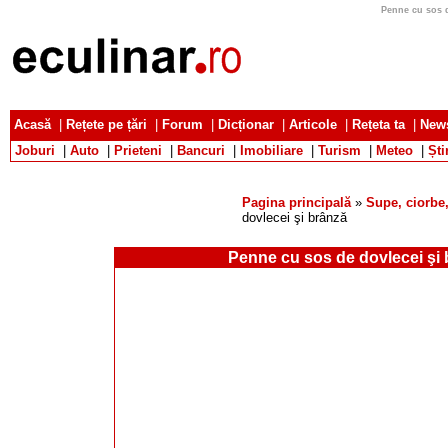
Penne cu sos d
Acasă
|
Rețete pe țări
|
Forum
|
Dicționar
|
Articole
|
Rețeta ta
|
News
Joburi
|
Auto
|
Prieteni
|
Bancuri
|
Imobiliare
|
Turism
|
Meteo
|
Ști
Pagina principală
»
Supe, ciorbe,
dovlecei şi brânză
Penne cu sos de dovlecei şi