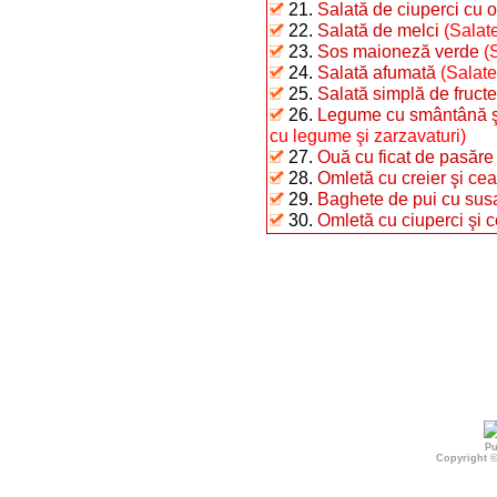
21.
Salată de ciuperci cu o
22.
Salată de melci
(Salate
23.
Sos maioneză verde
(
24.
Salată afumată
(Salate
25.
Salată simplă de fructe
26.
Legume cu smântână şi 
cu legume şi zarzavaturi)
27.
Ouă cu ficat de pasăre
28.
Omletă cu creier şi ce
29.
Baghete de pui cu sus
30.
Omletă cu ciuperci şi 
Pu
Copyright 