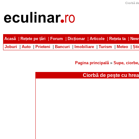
Ciorbă de
Acasă
|
Rețete pe țări
|
Forum
|
Dicționar
|
Articole
|
Rețeta ta
|
News
Joburi
|
Auto
|
Prieteni
|
Bancuri
|
Imobiliare
|
Turism
|
Meteo
|
Ști
Pagina principală
»
Supe, ciorbe,
Ciorbă de peşte cu hre