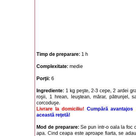
Timp de preparare:
1 h
Complexitate:
medie
Porţii:
6
Ingrediente:
1 kg peşte, 2-3 cepe, 2 ardei gra
roşii, 1 hrean, leuştean, mărar, pătrunjel, 
corcoduşe.
Livrare la domiciliu!
Cumpără avantajos i
această reţetă!
Mod de preparare:
Se pun intr-o oala la foc
apa. Cind ceapa este aproape fiarta, se adauga