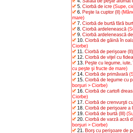
4.
Salată de peşte afumat c
5.
Ciorbă de icre
(Supe, ci
6.
Peşte la cuptor (II)
(Mânc
mare)
7.
Ciorbă de burtă fără bur
8.
Ciorbă ardelenească
(S
9.
Ciorbă ardelenească de
10.
Ciorbă de găină în oal
Ciorbe)
11.
Ciorbă de perişoare (II)
12.
Ciorbă de viţel cu fide
13.
Peşte cu legume, iute, î
cu peşte şi fructe de mare)
14.
Ciorbă de primăvară
(
15.
Ciorbă de legume cu p
borşuri > Ciorbe)
16.
Ciorbă de cartofi drea
Ciorbe)
17.
Ciorbă de crenvurşti cu
18.
Ciorbă de perişoare a 
19.
Ciorbă de burtă (III)
(Su
20.
Ciorbă de varză acră 
borşuri > Ciorbe)
21.
Borş cu perişoare de pe