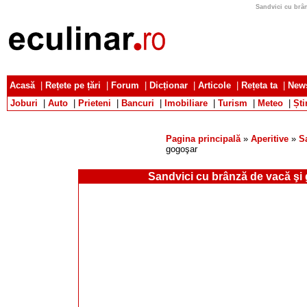
Sandvici cu brân
Acasă
|
Rețete pe țări
|
Forum
|
Dicționar
|
Articole
|
Rețeta ta
|
News
Joburi
|
Auto
|
Prieteni
|
Bancuri
|
Imobiliare
|
Turism
|
Meteo
|
Ști
Pagina principală
»
Aperitive
»
S
gogoşar
Sandvici cu brânză de vacă şi