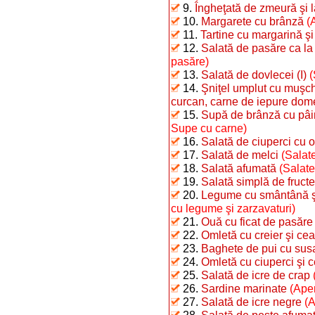
9.
Îngheţată de zmeură şi 
10.
Margarete cu brânză
(
11.
Tartine cu margarină şi
12.
Salată de pasăre ca la
pasăre)
13.
Salată de dovlecei (I)
(
14.
Şniţel umplut cu muşchi
curcan, carne de iepure dome
15.
Supă de brânză cu pâi
Supe cu carne)
16.
Salată de ciuperci cu o
17.
Salată de melci
(Salate
18.
Salată afumată
(Salate
19.
Salată simplă de fructe
20.
Legume cu smântână şi 
cu legume şi zarzavaturi)
21.
Ouă cu ficat de pasăre
22.
Omletă cu creier şi ce
23.
Baghete de pui cu sus
24.
Omletă cu ciuperci şi 
25.
Salată de icre de crap
26.
Sardine marinate
(Aper
27.
Salată de icre negre
(A