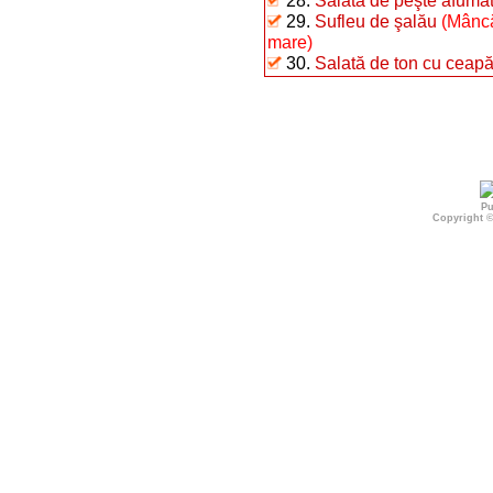
28.
Salată de peşte afumat 
29.
Sufleu de şalău
(Mâncă
mare)
30.
Salată de ton cu ceap
Pu
Copyright 