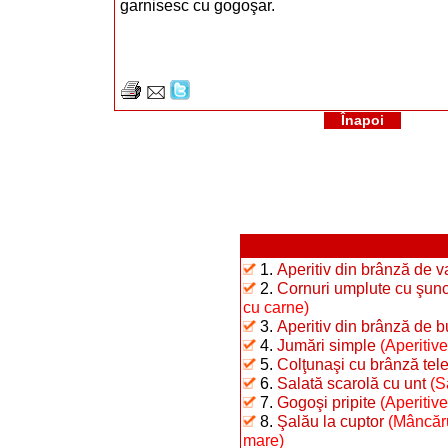
garnisesc cu gogoşar.
Înapoi
1.
Aperitiv din brânză de 
2.
Cornuri umplute cu şunc
cu carne)
3.
Aperitiv din brânză de b
4.
Jumări simple
(Aperitive
5.
Colţunaşi cu brânză te
6.
Salată scarolă cu unt
(S
7.
Gogoşi pripite
(Aperitiv
8.
Şalău la cuptor
(Mâncăru
mare)