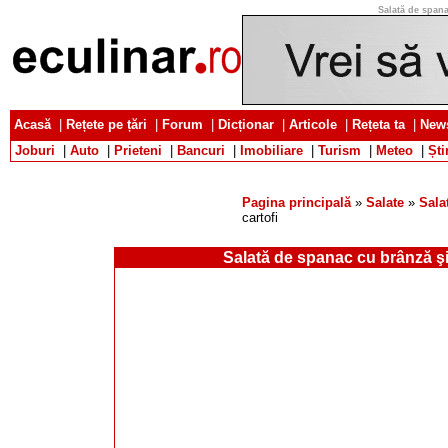
Salată de spana
Acasă
|
Rețete pe țări
|
Forum
|
Dicționar
|
Articole
|
Rețeta ta
|
News
Joburi
|
Auto
|
Prieteni
|
Bancuri
|
Imobiliare
|
Turism
|
Meteo
|
Ști
Pagina principală
»
Salate
»
Sala
cartofi
Salată de spanac cu brânză şi