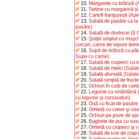
10.
Margarete cu brânză
(
11.
Tartine cu margarină şi
12.
Cartofi franţuzeşti
(Ape
13.
Salată de pasăre ca la
pasăre)
14.
Salată de dovlecei (I)
(
15.
Şniţel umplut cu muşchi
curcan, carne de iepure dome
16.
Supă de brânză cu pâi
Supe cu carne)
17.
Salată de ciuperci cu o
18.
Salată de melci
(Salate
19.
Salată afumată
(Salate
20.
Salată simplă de fructe
21.
Ochiuri în cuib de carto
22.
Legume cu smântână şi 
cu legume şi zarzavaturi)
23.
Ouă cu ficat de pasăre
24.
Omletă cu creier şi ce
25.
Ochiuri pe piure de sp
26.
Baghete de pui cu sus
27.
Omletă cu ciuperci şi 
28.
Salată de icre de crap
29.
Sardine marinate
(Aper