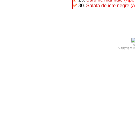
30.
Salată de icre negre
(A
Pu
Copyright 