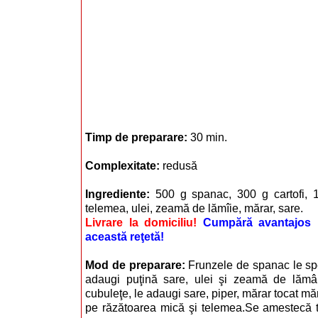
Timp de preparare:
30 min.
Complexitate:
redusă
Ingrediente:
500 g spanac, 300 g cartofi, 1
telemea, ulei, zeamă de lămîie, mărar, sare.
Livrare la domiciliu!
Cumpără avantajos i
această reţetă!
Mod de preparare:
Frunzele de spanac le spel
adaugi puţină sare, ulei şi zeamă de lămâie. 
cubuleţe, le adaugi sare, piper, mărar tocat măr
pe răzătoarea mică şi telemea.Se amestecă t