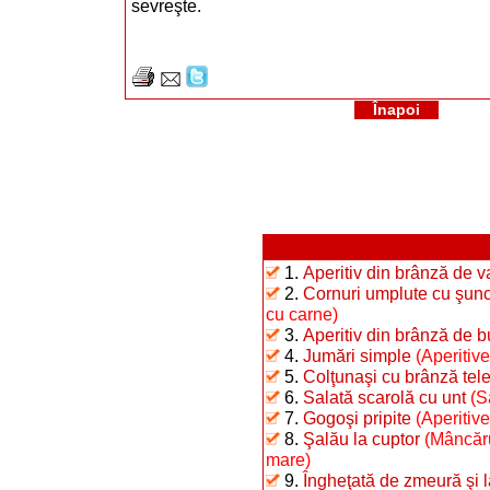
sevreşte.
Înapoi
1.
Aperitiv din brânză de 
2.
Cornuri umplute cu şunc
cu carne)
3.
Aperitiv din brânză de b
4.
Jumări simple
(Aperitive
5.
Colţunaşi cu brânză te
6.
Salată scarolă cu unt
(S
7.
Gogoşi pripite
(Aperitiv
8.
Şalău la cuptor
(Mâncăru
mare)
9.
Îngheţată de zmeură şi 