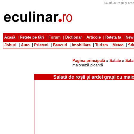
Salată de roşii şi ard
Acasă
|
Rețete pe țări
|
Forum
|
Dicționar
|
Articole
|
Rețeta ta
|
News
Joburi
|
Auto
|
Prieteni
|
Bancuri
|
Imobiliare
|
Turism
|
Meteo
|
Ști
Pagina principală
»
Salate
»
Sala
maioneză picantă
Salată de roşii şi ardei graşi cu ma