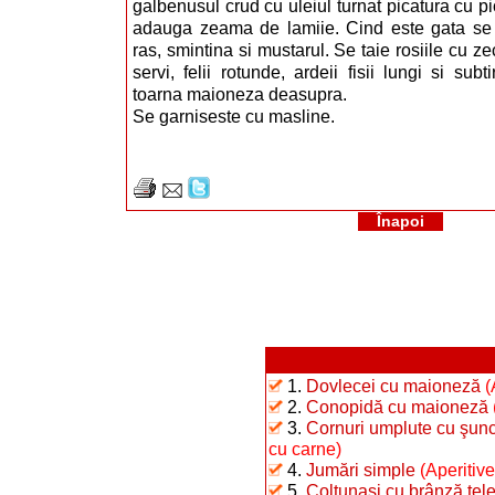
galbenusul crud cu uleiul turnat picatura cu pi
adauga zeama de lamiie. Cind este gata se
ras, smintina si mustarul. Se taie rosiile cu z
servi, felii rotunde, ardeii fisii lungi si sub
toarna maioneza deasupra.
Se garniseste cu masline.
Înapoi
1.
Dovlecei cu maioneză
(
2.
Conopidă cu maioneză
3.
Cornuri umplute cu şunc
cu carne)
4.
Jumări simple
(Aperitive
5.
Colţunaşi cu brânză te