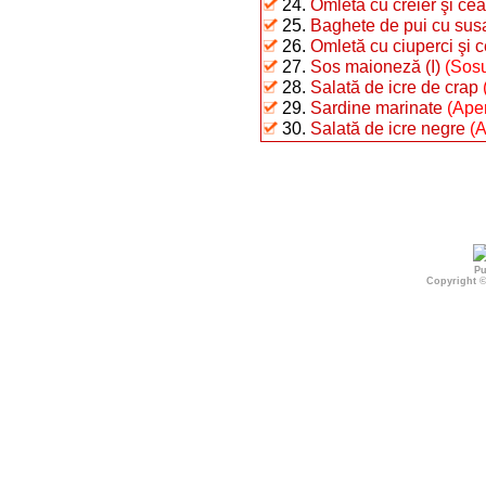
24.
Omletă cu creier şi ce
25.
Baghete de pui cu sus
26.
Omletă cu ciuperci şi 
27.
Sos maioneză (I)
(Sosu
28.
Salată de icre de crap
29.
Sardine marinate
(Aper
30.
Salată de icre negre
(A
Pu
Copyright 