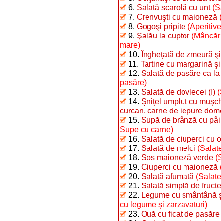
6.
Salată scarolă cu unt
(S
7.
Crenvuşti cu maioneză
8.
Gogoşi pripite
(Aperitiv
9.
Şalău la cuptor
(Mâncăru
mare)
10.
Îngheţată de zmeură şi
11.
Tartine cu margarină şi
12.
Salată de pasăre ca la
pasăre)
13.
Salată de dovlecei (I)
(
14.
Şniţel umplut cu muşchi
curcan, carne de iepure dome
15.
Supă de brânză cu pâi
Supe cu carne)
16.
Salată de ciuperci cu o
17.
Salată de melci
(Salate
18.
Sos maioneză verde
(
19.
Ciuperci cu maioneză
20.
Salată afumată
(Salate
21.
Salată simplă de fructe
22.
Legume cu smântână şi 
cu legume şi zarzavaturi)
23.
Ouă cu ficat de pasăre