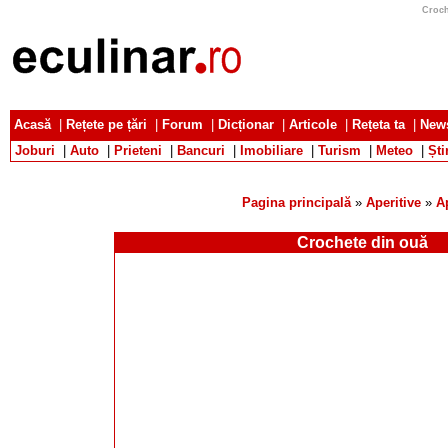
Croch
Acasă
|
Rețete pe țări
|
Forum
|
Dicționar
|
Articole
|
Rețeta ta
|
News
Joburi
|
Auto
|
Prieteni
|
Bancuri
|
Imobiliare
|
Turism
|
Meteo
|
Ști
Pagina principală
»
Aperitive
»
A
Crochete din ouă