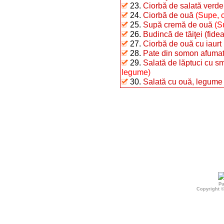
23.
Ciorbă de salată verde
24.
Ciorbă de ouă
(Supe, c
25.
Supă cremă de ouă
(S
26.
Budincă de tăiţei (fide
27.
Ciorbă de ouă cu iaurt
28.
Pate din somon afuma
29.
Salată de lăptuci cu s
legume)
30.
Salată cu ouă, legume 
Pu
Copyright 