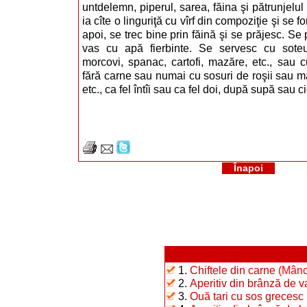
untdelemn, piperul, sarea, făina şi pătrunjelu
ia cîte o linguriţă cu vîrf din compoziţie şi se
apoi, se trec bine prin făină şi se prăjesc. S
vas cu apă fierbinte. Se servesc cu sote
morcovi, spanac, cartofi, mazăre, etc., sau
fără carne sau numai cu sosuri de roşii sau m
etc., ca fel întîi sau ca fel doi, după supă sau c
Înapoi
1.
Chiftele din carne
(Mânc
2.
Aperitiv din brânză de 
3.
Ouă tari cu sos grecesc