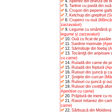
4.
Aperitiv din brânză de b
5.
Tartine cu pastă din ouă f
6.
Cruşon din pepene gal
7.
Ketchup din grepfruit
(So
8.
Ciuperci cu ouă
(Mâncăr
zarzavaturi)
9.
Legume cu smântână şi o
legume şi zarzavaturi)
10.
Ouă cu ficat de pasăre
11.
Sardine marinate
(Aper
12.
Sărmăluţe din foetaj
(A
13.
Tocăniţă din aripioare
cu carne)
14.
Ruladă din carne de p
15.
Ruladă din friptură
(Ap
16.
Rulouri din şuncă şi car
17.
Şniţele din curcan
(Mân
18.
Rulouri cu şuncă şi ou
19.
Rulouri din costiţă afu
Aperitive cu carne)
20.
Prăjitură de mere cu r
21.
Rasol milanez din carn
carne)
22.
Sârbuşcă din Moldova