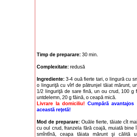
Timp de preparare:
30 min.
Complexitate:
redusă
Ingrediente:
3-4 ouă fierte tari, o lingură cu 
o linguriţă cu vîrf de pătrunjel tăiat mărunt, un
1/2 linguriţă de sare fină, un ou crud, 100 g 
untdelemn, 20 g făină, o ceapă mică.
Livrare la domiciliu!
Cumpără avantajos i
această reţetă!
Mod de preparare:
Ouăle fierte, tăiate cît 
cu oul crud, franzela fără coajă, muiată bine 
smîntînă, ceapa tăiata mărunt şi călită