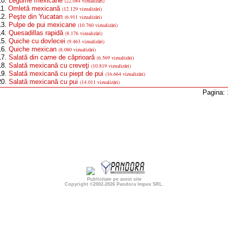
0.
Legume mexicane
(22.084 vizualizări)
1.
Omletă mexicană
(12.129 vizualizări)
2.
Peşte din Yucatan
(6.911 vizualizări)
3.
Pulpe de pui mexicane
(10.760 vizualizări)
4.
Quesadillas rapidă
(8.176 vizualizări)
5.
Quiche cu dovlecei
(9.463 vizualizări)
6.
Quiche mexican
(8.080 vizualizări)
7.
Salată din carne de căprioară
(6.569 vizualizări)
8.
Salată mexicană cu creveţi
(10.819 vizualizări)
9.
Salată mexicană cu piept de pui
(16.664 vizualizări)
0.
Salată mexicană cu pui
(14.011 vizualizări)
Pagina:
Publicitate pe acest site
Copyright ©2002-2026
Pandora Impex SRL
.