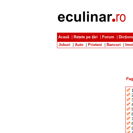
Acasă
|
Rețete pe țări
|
Forum
|
Dicțion
Joburi
|
Auto
|
Prieteni
|
Bancuri
|
Imob
Pag