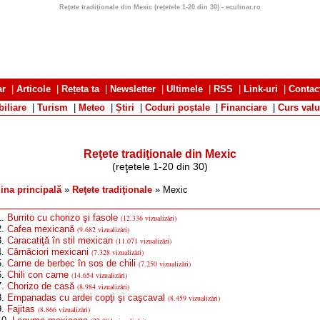
Reţete tradiţionale din Mexic (reţetele 1-20 din 30) - eculinar.ro
ar
|
Articole
|
Rețeta ta
|
Newsletter
|
Ultimele
|
RSS
|
Link-uri
|
Contac
iliare
|
Turism
|
Meteo
|
Știri
|
Coduri poștale
|
Financiare
|
Curs valu
Reţete tradiţionale din Mexic
(reţetele 1-20 din 30)
ina principală
»
Reţete tradiţionale
» Mexic
1.
Burrito cu chorizo şi fasole
(12.336 vizualizări)
2.
Cafea mexicană
(9.682 vizualizări)
3.
Caracatiţă în stil mexican
(11.071 vizualizări)
4.
Cârnăciori mexicani
(7.328 vizualizări)
5.
Carne de berbec în sos de chili
(7.250 vizualizări)
6.
Chili con carne
(14.654 vizualizări)
7.
Chorizo de casă
(8.984 vizualizări)
8.
Empanadas cu ardei copţi şi caşcaval
(8.459 vizualizări)
9.
Fajitas
(8.866 vizualizări)