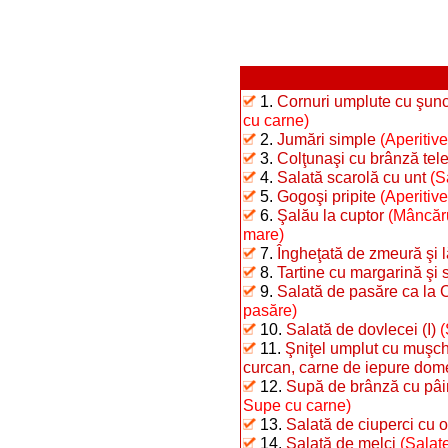
1.
Cornuri umplute cu şunc
cu carne)
2.
Jumări simple
(Aperitive
3.
Colţunaşi cu brânză te
4.
Salată scarolă cu unt
(S
5.
Gogoşi pripite
(Aperitiv
6.
Şalău la cuptor
(Mâncăru
mare)
7.
Îngheţată de zmeură şi 
8.
Tartine cu margarină şi 
9.
Salată de pasăre ca la 
pasăre)
10.
Salată de dovlecei (I)
(
11.
Şniţel umplut cu muşchi
curcan, carne de iepure dome
12.
Supă de brânză cu pâi
Supe cu carne)
13.
Salată de ciuperci cu o
14.
Salată de melci
(Salate