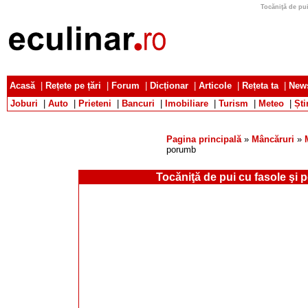
Tocăniţă de pui
Acasă
|
Rețete pe țări
|
Forum
|
Dicționar
|
Articole
|
Rețeta ta
|
News
Joburi
|
Auto
|
Prieteni
|
Bancuri
|
Imobiliare
|
Turism
|
Meteo
|
Ști
Pagina principală
»
Mâncăruri
»
porumb
Tocăniţă de pui cu fasole şi