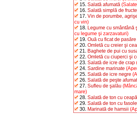
15.
Salată afumată
(Salate
16.
Salată simplă de fructe
17.
Vin de porumbe, agrişe
cu vin)
18.
Legume cu smântână şi 
cu legume şi zarzavaturi)
19.
Ouă cu ficat de pasăre
20.
Omletă cu creier şi ce
21.
Baghete de pui cu sus
22.
Omletă cu ciuperci şi 
23.
Salată de icre de crap
24.
Sardine marinate
(Aper
25.
Salată de icre negre
(A
26.
Salată de peşte afumat 
27.
Sufleu de şalău
(Mâncă
mare)
28.
Salată de ton cu ceap
29.
Salată de ton cu fasole 
30.
Marinată de hamsii
(Ap