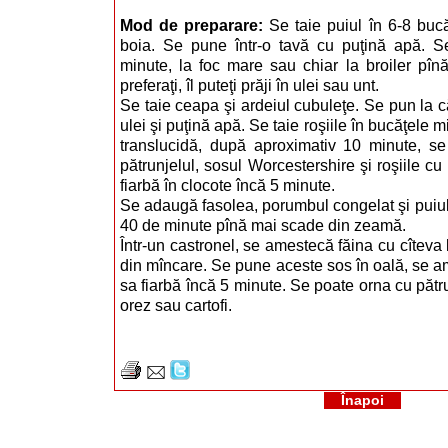
Mod de preparare:
Se taie puiul în 6-8 bucă
boia. Se pune într-o tavă cu puţină apă. S
minute, la foc mare sau chiar la broiler pî
preferaţi, îl puteţi prăji în ulei sau unt.
Se taie ceapa şi ardeiul cubuleţe. Se pun la căl
ulei şi puţină apă. Se taie roşiile în bucăţele 
translucidă, după aproximativ 10 minute, se
pătrunjelul, sosul Worcestershire şi roşiile cu
fiarbă în clocote încă 5 minute.
Se adaugă fasolea, porumbul congelat şi puiul.
40 de minute pînă mai scade din zeamă.
Într-un castronel, se amestecă făina cu cîteva l
din mîncare. Se pune aceste sos în oală, se a
sa fiarbă încă 5 minute. Se poate orna cu pătrun
orez sau cartofi.
Înapoi