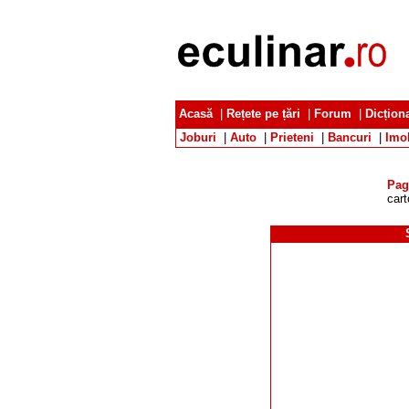
Acasă
|
Rețete pe țări
|
Forum
|
Dicțion
Joburi
|
Auto
|
Prieteni
|
Bancuri
|
Imob
Pag
cart