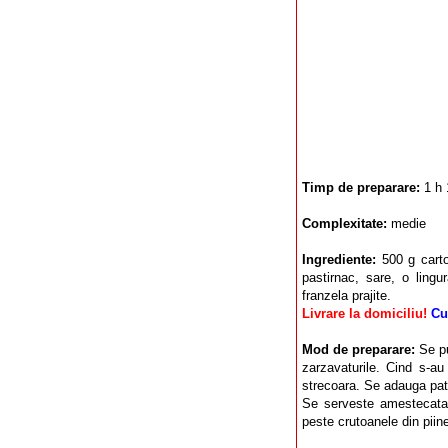
Timp de preparare:
1 h 
Complexitate:
medie
Ingrediente:
500 g carto
pastirnac, sare, o ling
franzela prajite.
Livrare la domiciliu!
Cu
Mod de preparare:
Se pu
zarzavaturile. Cind s-au
strecoara. Se adauga patr
Se serveste amestecata 
peste crutoanele din piin