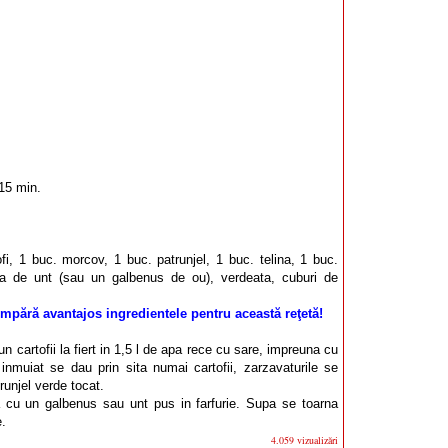
15 min.
fi, 1 buc. morcov, 1 buc. patrunjel, 1 buc. telina, 1 buc.
ura de unt (sau un galbenus de ou), verdeata, cuburi de
mpără avantajos ingredientele pentru această reţetă!
n cartofii la fiert in 1,5 l de apa rece cu sare, impreuna cu
 inmuiat se dau prin sita numai cartofii, zarzavaturile se
unjel verde tocat.
cu un galbenus sau unt pus in farfurie. Supa se toarna
e.
4.059 vizualizări