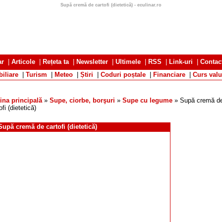
Supă cremă de cartofi (dietetică) - eculinar.ro
ar
|
Articole
|
Rețeta ta
|
Newsletter
|
Ultimele
|
RSS
|
Link-uri
|
Contac
iliare
|
Turism
|
Meteo
|
Știri
|
Coduri poștale
|
Financiare
|
Curs valu
ina principală
»
Supe, ciorbe, borşuri
»
Supe cu legume
» Supă cremă d
ofi (dietetică)
Supă cremă de cartofi (dietetică)