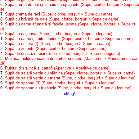
16.
Supă cremă de pui şi lămâie cu spaghete
(Supe, ciorbe, borşuri > Supe cu
ne)
17.
Supă cremă de raci
(Supe, ciorbe, borşuri > Supe cu carne)
18.
Supă cu brânză de oaie
(Supe, ciorbe, borşuri > Supe cu carne)
19.
Supă cu carne afumată şi fasole uscată
(Supe, ciorbe, borşuri > Supe cu
ne)
20.
Supă cu caşcaval
(Supe, ciorbe, borşuri > Supe cu legume)
21.
Supă cu carne şi tăiţei floricele
(Supe, ciorbe, borşuri > Supe cu carne)
22.
Supă cu omletă (I)
(Supe, ciorbe, borşuri > Supe cu carne)
23.
Supă cu zdrenţe
(Supe, ciorbe, borşuri > Supe cu carne)
24.
Supă de coacăze roşii
(Supe, ciorbe, borşuri > Supe cu legume)
25.
Musaca moldovenească de cartofi şi carne
(Mâncăruri > Mâncăruri cu car
tă)
26.
Rulouri din şuncă şi cartofi
(Aperitive > Aperitive cu carne)
27.
Supă de salată verde cu slănină
(Supe, ciorbe, borşuri > Supe cu carne)
28.
Supă de salată verde cu mărar
(Supe, ciorbe, borşuri > Supe cu legume)
29.
Supă de spanac (II)
(Supe, ciorbe, borşuri > Supe cu legume)
30.
Supă de spanac cu frigănele
(Supe, ciorbe, borşuri > Supe cu legume)
eMag!