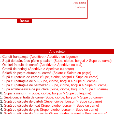
1.030 tipăriri
1 trimitere
Înapoi
Alte reţete
1.
Cartofi franţuzeşti
(Aperitive > Aperitive cu legume)
2.
Supă de brânză cu pâine şi salam
(Supe, ciorbe, borşuri > Supe cu carne)
3.
Ochiuri în cuib de cartofi
(Aperitive > Aperitive cu ouă)
4.
Cremă de heringi
(Aperitive > Aperitive cu peşte)
5.
Salată de peşte afumat cu cartofi
(Salate > Salate cu peşte)
6.
Supă cu pateuri de carne
(Supe, ciorbe, borşuri > Supe cu carne)
7.
Supă cu pătrăţele de ou
(Supe, ciorbe, borşuri > Supe cu carne)
8.
Supă cu pătrăţele de parmezan
(Supe, ciorbe, borşuri > Supe cu carne)
9.
Supă ardelenească de pui clară
(Supe, ciorbe, borşuri > Supe cu carne)
10.
Supă la minut (II)
(Supe, ciorbe, borşuri > Supe cu legume)
11.
Supă concentrată de carne
(Supe, ciorbe, borşuri > Supe cu carne)
12.
Supă cu găluşte de cartofi
(Supe, ciorbe, borşuri > Supe cu carne)
13.
Supă cu găluşte de ficat
(Supe, ciorbe, borşuri > Supe cu carne)
14.
Supă cu găluşte de griş
(Supe, ciorbe, borşuri > Supe cu carne)
15.
Supă cu găluşte de franzeluţe
(Supe, ciorbe, borşuri > Supe cu carne)