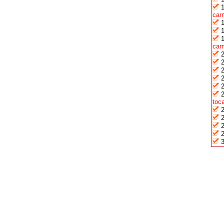
car
car
toca