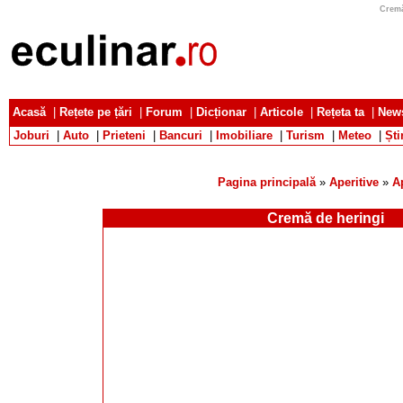
Cremă
Acasă
|
Rețete pe țări
|
Forum
|
Dicționar
|
Articole
|
Rețeta ta
|
News
Joburi
|
Auto
|
Prieteni
|
Bancuri
|
Imobiliare
|
Turism
|
Meteo
|
Ști
Pagina principală
»
Aperitive
»
A
Cremă de heringi