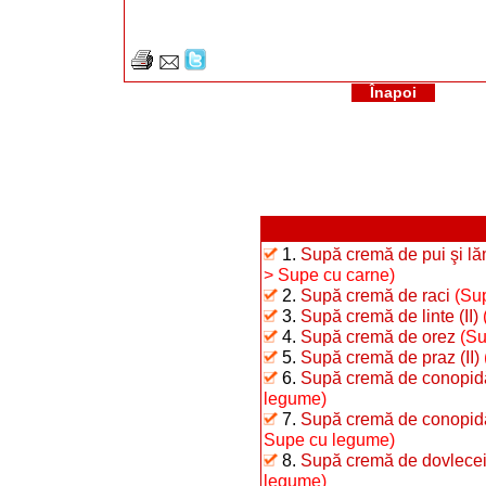
Înapoi
1.
Supă cremă de pui şi l
> Supe cu carne)
2.
Supă cremă de raci
(Sup
3.
Supă cremă de linte (II)
4.
Supă cremă de orez
(Su
5.
Supă cremă de praz (II)
6.
Supă cremă de conopidă 
legume)
7.
Supă cremă de conopid
Supe cu legume)
8.
Supă cremă de dovlecei (
legume)