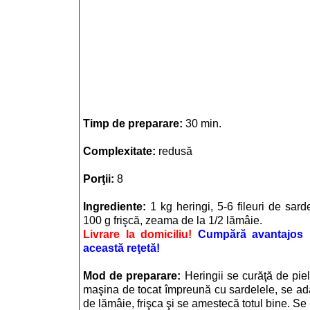
Timp de preparare:
30 min.
Complexitate:
redusă
Porţii:
8
Ingrediente:
1 kg heringi, 5-6 fileuri de sarde
100 g frişcă, zeama de la 1/2 lămâie.
Livrare la domiciliu!
Cumpără avantajos i
această reţetă!
Mod de preparare:
Heringii se curăţă de piel
maşina de tocat împreună cu sardelele, se a
de lămâie, frişca şi se amestecă totul bine. Se