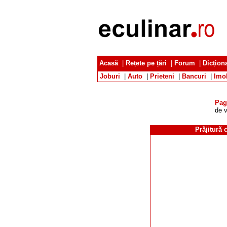
Acasă
|
Rețete pe țări
|
Forum
|
Dicțion
Joburi
|
Auto
|
Prieteni
|
Bancuri
|
Imob
Pag
de v
Prăjitură 