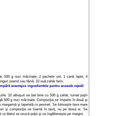
r, 500 g nuci măcinate, 2 pachete unt, 1 cană lapte, 4
inguri zeamil sau făină, 10 ouă,zahăr farin.
mpără avantajos ingredientele pentru această reţetă!
urile: 10 albuşuri se bat bine cu 500 g zahăr, turnat puţin
gă 500 g nuci măcinate. Compoziţia se împarte în două şi
u margarină şi tapetată cu pesmet. Se foloseşte tava mare
uri şi compoziţia se toarnă în tavă, nu pe dosul ei. Se
nă ce blatul se usucă puţin şi se îngălbeneşte pe margini.