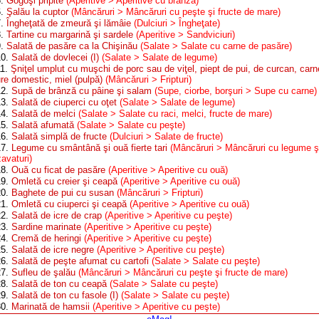
5.
Gogoşi pripite
(Aperitive > Aperitive cu brânză)
6.
Şalău la cuptor
(Mâncăruri > Mâncăruri cu peşte şi fructe de mare)
7.
Îngheţată de zmeură şi lămâie
(Dulciuri > Îngheţate)
8.
Tartine cu margarină şi sardele
(Aperitive > Sandviciuri)
9.
Salată de pasăre ca la Chişinău
(Salate > Salate cu carne de pasăre)
10.
Salată de dovlecei (I)
(Salate > Salate de legume)
11.
Şniţel umplut cu muşchi de porc sau de viţel, piept de pui, de curcan, carn
ure domestic, miel (pulpă)
(Mâncăruri > Fripturi)
12.
Supă de brânză cu pâine şi salam
(Supe, ciorbe, borşuri > Supe cu carne)
13.
Salată de ciuperci cu oţet
(Salate > Salate de legume)
14.
Salată de melci
(Salate > Salate cu raci, melci, fructe de mare)
15.
Salată afumată
(Salate > Salate cu peşte)
16.
Salată simplă de fructe
(Dulciuri > Salate de fructe)
17.
Legume cu smântână şi ouă fierte tari
(Mâncăruri > Mâncăruri cu legume ş
avaturi)
18.
Ouă cu ficat de pasăre
(Aperitive > Aperitive cu ouă)
19.
Omletă cu creier şi ceapă
(Aperitive > Aperitive cu ouă)
20.
Baghete de pui cu susan
(Mâncăruri > Fripturi)
21.
Omletă cu ciuperci şi ceapă
(Aperitive > Aperitive cu ouă)
22.
Salată de icre de crap
(Aperitive > Aperitive cu peşte)
23.
Sardine marinate
(Aperitive > Aperitive cu peşte)
24.
Cremă de heringi
(Aperitive > Aperitive cu peşte)
25.
Salată de icre negre
(Aperitive > Aperitive cu peşte)
26.
Salată de peşte afumat cu cartofi
(Salate > Salate cu peşte)
27.
Sufleu de şalău
(Mâncăruri > Mâncăruri cu peşte şi fructe de mare)
28.
Salată de ton cu ceapă
(Salate > Salate cu peşte)
29.
Salată de ton cu fasole (I)
(Salate > Salate cu peşte)
30.
Marinată de hamsii
(Aperitive > Aperitive cu peşte)