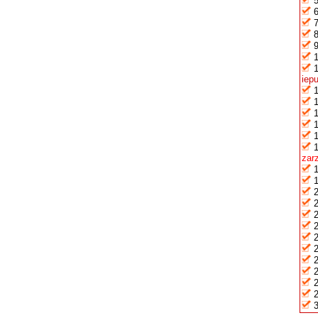
iep
zarz