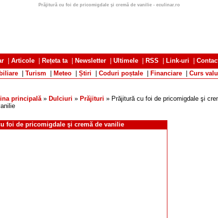
Prăjitură cu foi de pricomigdale şi cremă de vanilie - eculinar.ro
ar
|
Articole
|
Rețeta ta
|
Newsletter
|
Ultimele
|
RSS
|
Link-uri
|
Contac
iliare
|
Turism
|
Meteo
|
Știri
|
Coduri poștale
|
Financiare
|
Curs valu
ina principală
»
Dulciuri
»
Prăjituri
» Prăjitură cu foi de pricomigdale şi cr
anilie
cu foi de pricomigdale şi cremă de vanilie