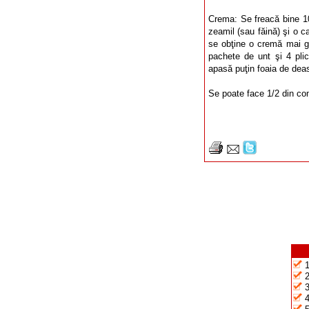
Crema: Se freacă bine 10
zeamil (sau făină) şi o 
se obţine o cremă mai g
pachete de unt şi 4 plic
apasă puţin foaia de deas
Se poate face 1/2 din com