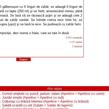
 gălbenuşuri cu 6 linguri de zahăr, se adaugă 6 linguri de
cană cu lapte (250 ml) şi se fierb, amestecând mereu, până
roasă. Se lasă să se răcească puţin şi se adaugă cele 2
uri de zahăr vanilat. Se întinde crema rece între foi, se
upra (uşor) şi se lasă la rece. Se pudrează cu zahăr farin.
poziţie, deci numai o foaie, care se taie în două.
8.593 vizualizări
1.127 tipăriri
1 trimitere
Înapoi
Alte reţete
1.
Cornuri umplute cu şuncă, parizer, salam
(Aperitive > Aperitive cu carne)
2.
Jumări simple
(Aperitive > Aperitive cu ouă)
3.
Colţunaşi cu brânză telemea
(Aperitive > Aperitive cu brânză)
4.
Salată scarolă cu unt
(Salate > Salate de legume)