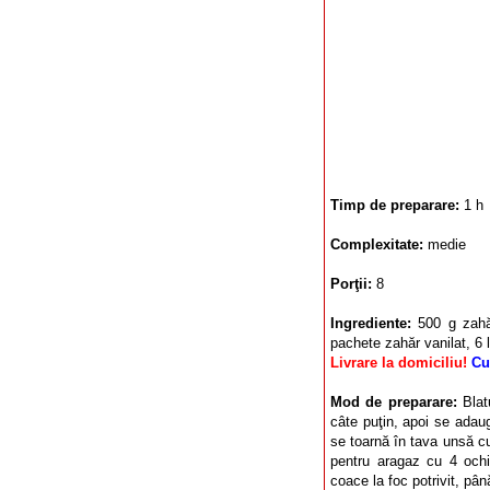
Timp de preparare:
1 h
Complexitate:
medie
Porţii:
8
Ingrediente:
500 g zahă
pachete zahăr vanilat, 6 l
Livrare la domiciliu!
Cu
Mod de preparare:
Blat
câte puţin, apoi se adau
se toarnă în tava unsă c
pentru aragaz cu 4 ochi
coace la foc potrivit, pâ