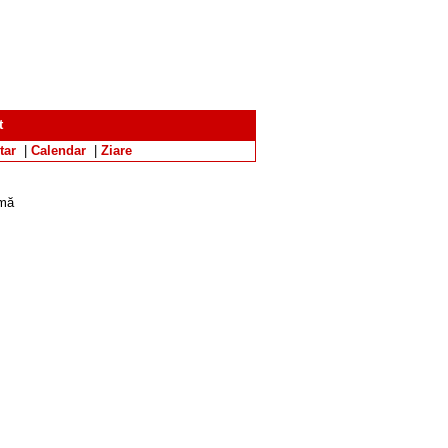
t
tar
|
Calendar
|
Ziare
emă