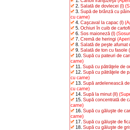
1.
Cartofi franţuzeşti
(Aperi
2.
Salată de dovlecei (I)
(S
3.
Supă de brânză cu pâin
cu carne)
4.
Caşcaval la capac (I)
(A
5.
Ochiuri în cuib de cartofi
6.
Sos maioneză (I)
(Sosur
7.
Cremă de heringi
(Aperi
8.
Salată de peşte afumat c
9.
Salată de ton cu fasole (
10.
Supă cu pateuri de ca
carne)
11.
Supă cu pătrăţele de o
12.
Supă cu pătrăţele de 
cu carne)
13.
Supă ardelenească de 
cu carne)
14.
Supă la minut (II)
(Supe
15.
Supă concentrată de c
carne)
16.
Supă cu găluşte de car
carne)
17.
Supă cu găluşte de fic
18.
Supă cu găluşte de gri