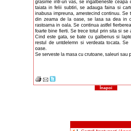
grasime intr-un vas, se ingalbeneste ceapa c
taiata in felii subtiri, se adauga faina si cartof
inabusa impreuna, amestecind continuu. Se to
din zeama de la oase, se lasa sa dea in c
rastoarna in oala. Se continua astfel fierberea 
foarte bine fierti. Se trece totul prin sita si s
Cind este gata, se bate cu galbenus si lapt
restul de untdelemn si verdeata tocata. Se 
oase.
Se serveste la masa cu crutoane, saleuri sau p
Înapoi