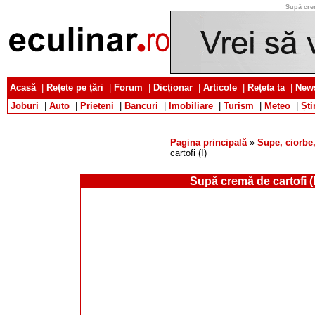
Supă crem
Acasă
|
Rețete pe țări
|
Forum
|
Dicționar
|
Articole
|
Rețeta ta
|
News
Joburi
|
Auto
|
Prieteni
|
Bancuri
|
Imobiliare
|
Turism
|
Meteo
|
Ști
Pagina principală
»
Supe, ciorbe,
cartofi (I)
Supă cremă de cartofi (I