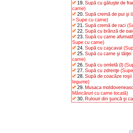
19.
Supă cu găluşte de fra
carne)
20.
Supă cremă de pui şi 
> Supe cu carne)
21.
Supă cremă de raci
(S
22.
Supă cu brânză de oai
23.
Supă cu carne afumată 
Supe cu carne)
24.
Supă cu caşcaval
(Sup
25.
Supă cu carne şi tăiţei 
carne)
26.
Supă cu omletă (I)
(Sup
27.
Supă cu zdrenţe
(Supe
28.
Supă de coacăze roşii
legume)
29.
Musaca moldovenească 
Mâncăruri cu carne tocată)
30.
Rulouri din şuncă şi car