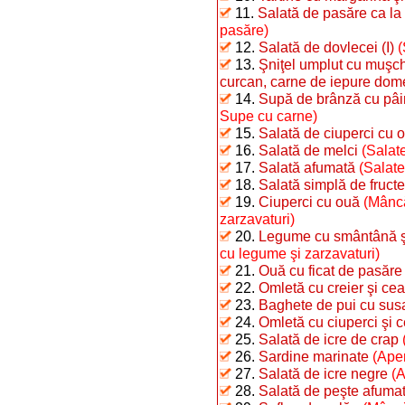
11.
Salată de pasăre ca la
pasăre)
12.
Salată de dovlecei (I)
(
13.
Şniţel umplut cu muşchi
curcan, carne de iepure dome
14.
Supă de brânză cu pâi
Supe cu carne)
15.
Salată de ciuperci cu o
16.
Salată de melci
(Salate
17.
Salată afumată
(Salate
18.
Salată simplă de fructe
19.
Ciuperci cu ouă
(Mâncă
zarzavaturi)
20.
Legume cu smântână şi 
cu legume şi zarzavaturi)
21.
Ouă cu ficat de pasăre
22.
Omletă cu creier şi ce
23.
Baghete de pui cu sus
24.
Omletă cu ciuperci şi 
25.
Salată de icre de crap
26.
Sardine marinate
(Aper
27.
Salată de icre negre
(A
28.
Salată de peşte afumat 