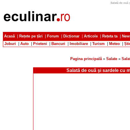
Salată de ouă ş
Acasă
|
Rețete pe țări
|
Forum
|
Dicționar
|
Articole
|
Rețeta ta
|
News
Joburi
|
Auto
|
Prieteni
|
Bancuri
|
Imobiliare
|
Turism
|
Meteo
|
Ști
Pagina principală
»
Salate
»
Sala
Salată de ouă şi sardele cu 