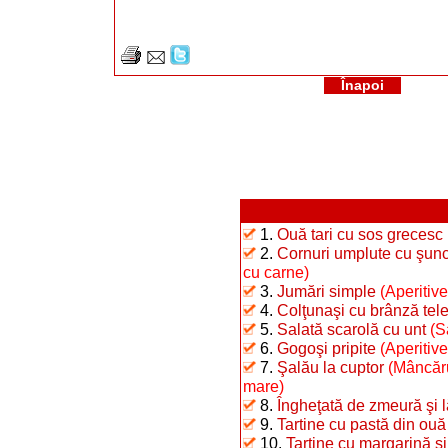
Înapoi
1.
Ouă tari cu sos grecesc
2.
Cornuri umplute cu şunc
cu carne)
3.
Jumări simple
(Aperitive
4.
Colţunaşi cu brânză te
5.
Salată scarolă cu unt
(S
6.
Gogoşi pripite
(Aperitiv
7.
Şalău la cuptor
(Mâncăru
mare)
8.
Îngheţată de zmeură şi 
9.
Tartine cu pastă din ouă f
10.
Tartine cu margarină şi