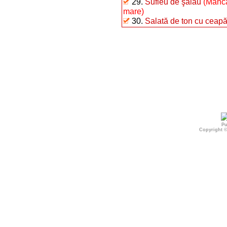
29.
Sufleu de şalău
(Mâncă
mare)
30.
Salată de ton cu ceap
Pu
Copyright 