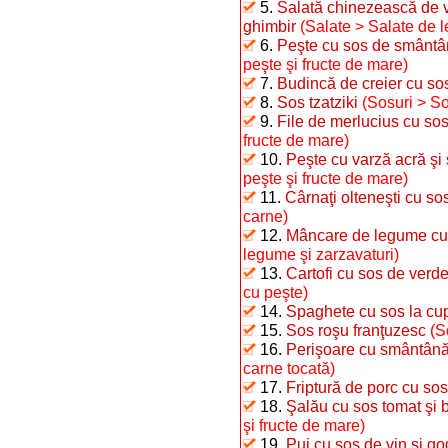
5.
Salată chinezească de v
ghimbir
(Salate > Salate de 
6.
Peşte cu sos de smântâ
peşte şi fructe de mare)
7.
Budincă de creier cu so
8.
Sos tzatziki
(Sosuri > S
9.
File de merlucius cu sos
fructe de mare)
10.
Peşte cu varză acră şi 
peşte şi fructe de mare)
11.
Cârnaţi olteneşti cu sos
carne)
12.
Mâncare de legume cu 
legume şi zarzavaturi)
13.
Cartofi cu sos de verde
cu peşte)
14.
Spaghete cu sos la cup
15.
Sos roşu franţuzesc
(S
16.
Perişoare cu smântână
carne tocată)
17.
Friptură de porc cu sos
18.
Şalău cu sos tomat şi 
şi fructe de mare)
19.
Pui cu sos de vin şi go