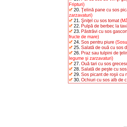
Fripturi)
20.
Ţelină pane cu sos pic
zarzavaturi)
21.
Şniţel cu sos tomat
(Mâ
22.
Pulpă de berbec la tav
23.
Păstrăvi cu sos gasco
fructe de mare)
24.
Sos pentru piure
(Sosur
25.
Salată de ouă cu sos d
26.
Praz sau tulpini de ţel
legume şi zarzavaturi)
27.
Ouă tari cu sos greces
28.
Salată de peşte cu sos
29.
Sos picant de roşii cu 
30.
Ochiuri cu sos alb de c