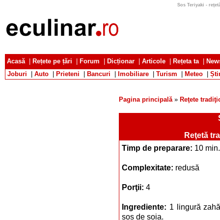
Sos Teriyaki - reţet
Acasă
|
Rețete pe țări
|
Forum
|
Dicționar
|
Articole
|
Rețeta ta
|
News
Joburi
|
Auto
|
Prieteni
|
Bancuri
|
Imobiliare
|
Turism
|
Meteo
|
Ști
Pagina principală
»
Reţete tradiţ
Reţetă tr
Timp de preparare:
10 min.
Complexitate:
redusă
Porţii:
4
Ingrediente:
1 lingură zahă
sos de soia.