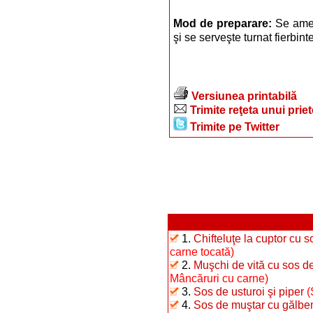
Mod de preparare:
Se ames
şi se serveşte turnat fierbin
Versiunea printabilă
Trimite reţeta unui prie
Trimite pe Twitter
1.
Chifteluţe la cuptor cu s
carne tocată)
2.
Muşchi de vită cu sos d
Mâncăruri cu carne)
3.
Sos de usturoi şi piper
(
4.
Sos de muştar cu gălbe