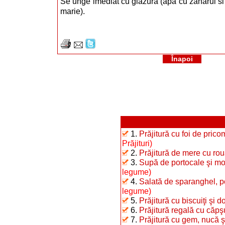
Se unge imediat cu glazura (apa cu zaharul si g
marie).
Înapoi
1.
Prăjitură cu foi de pric
Prăjituri)
2.
Prăjitură de mere cu ro
3.
Supă de portocale şi mo
legume)
4.
Salată de sparanghel, p
legume)
5.
Prăjitură cu biscuiţi şi 
6.
Prăjitură regală cu căpş
7.
Prăjitură cu gem, nucă 