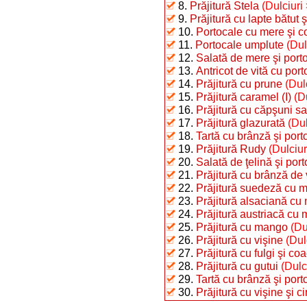
8.
Prăjitură Stela
(Dulciuri 
9.
Prăjitură cu lapte bătut 
10.
Portocale cu mere şi c
11.
Portocale umplute
(Dul
12.
Salată de mere şi port
13.
Antricot de vită cu por
14.
Prăjitură cu prune
(Dulc
15.
Prăjitură caramel (I)
(Du
16.
Prăjitură cu căpşuni sa
17.
Prăjitură glazurată
(Du
18.
Tartă cu brânză şi porto
19.
Prăjitură Rudy
(Dulciur
20.
Salată de ţelină şi por
21.
Prăjitură cu brânză de 
22.
Prăjitură suedeză cu 
23.
Prăjitură alsaciană cu
24.
Prăjitură austriacă cu 
25.
Prăjitură cu mango
(Du
26.
Prăjitură cu vişine
(Dul
27.
Prăjitură cu fulgi şi co
28.
Prăjitură cu gutui
(Dulci
29.
Tartă cu brânză şi porto
30.
Prăjitură cu vişine şi c