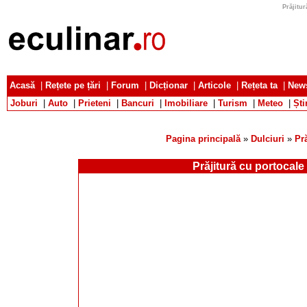
Prăjitur
Acasă
|
Rețete pe țări
|
Forum
|
Dicționar
|
Articole
|
Rețeta ta
|
News
Joburi
|
Auto
|
Prieteni
|
Bancuri
|
Imobiliare
|
Turism
|
Meteo
|
Ști
Pagina principală
»
Dulciuri
»
Pră
Prăjitură cu portocale