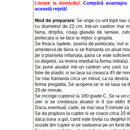
Livrare la domiciliu!
Cumpără avantajos i
această reţetă!
Mod de preparare:
Se unge cu unt topit sau 
cu diametrul de 23 cm. Intr-un castron mai 
faina, drojdia, coaja glasata de lamaie, zah
portocala si se face la mijloc o gropita.
Se freaca laptele, zeama de portocala, oul si 
amestecul de faina si se framanta un aluat moa
pe o planseta infainata, pana ce este suficien
cu degetul, sa revina imediat la forma initiala).
Se pune aluatul intr-un castron uns usor cu 
folie de plastic si se lasa sa creasca 45 de min
Se mai framanta circa un minut, ca sa devina e
forma pregatita. Se acopera iar si se lasa sa 
20 de minute.
Se incinge cuptorul la 180 grade C. Se ia un cu
ulei si se cresteaza aluatul in 8 (se obtin 8 
Daca, eventual, cade, se mai lasa 5 minute sa 
Se da prajitura la cuptor si se coace circa 20 
daca suna a gol, cand este lovita cu degetul in
scoate din cuptor si se rastoarna pe un fund d