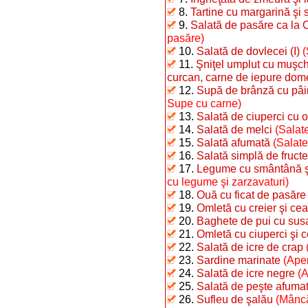
8.
Tartine cu margarină şi 
9.
Salată de pasăre ca la 
pasăre)
10.
Salată de dovlecei (I)
(
11.
Şniţel umplut cu muşchi
curcan, carne de iepure dome
12.
Supă de brânză cu pâi
Supe cu carne)
13.
Salată de ciuperci cu o
14.
Salată de melci
(Salate
15.
Salată afumată
(Salate
16.
Salată simplă de fructe
17.
Legume cu smântână şi 
cu legume şi zarzavaturi)
18.
Ouă cu ficat de pasăre
19.
Omletă cu creier şi ce
20.
Baghete de pui cu sus
21.
Omletă cu ciuperci şi 
22.
Salată de icre de crap
23.
Sardine marinate
(Aper
24.
Salată de icre negre
(A
25.
Salată de peşte afumat 
26.
Sufleu de şalău
(Mâncă