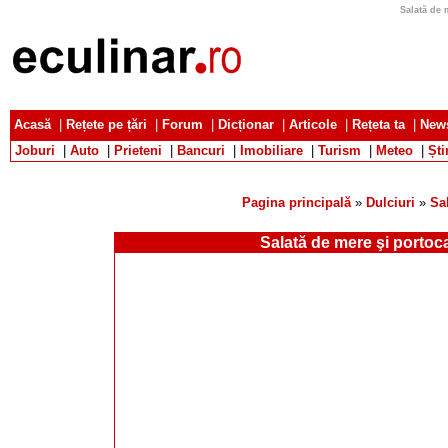
Salată de 
Acasă
|
Rețete pe țări
|
Forum
|
Dicționar
|
Articole
|
Rețeta ta
|
News
Joburi
|
Auto
|
Prieteni
|
Bancuri
|
Imobiliare
|
Turism
|
Meteo
|
Ști
Pagina principală
»
Dulciuri
»
Sal
Salată de mere şi portoc