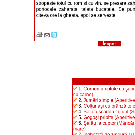
stropeste totul cu rom si cu vin, se presara za
portocale zaharata, taiata bucatele. Se pun
citeva ore la gheata, apoi se serveste.
Înapoi
1.
Cornuri umplute cu şunc
cu carne)
2.
Jumări simple
(Aperitive
3.
Colţunaşi cu brânză te
4.
Salată scarolă cu unt
(S
5.
Gogoşi pripite
(Aperitiv
6.
Şalău la cuptor
(Mâncăru
mare)
7.
Îngheţată de zmeură şi 