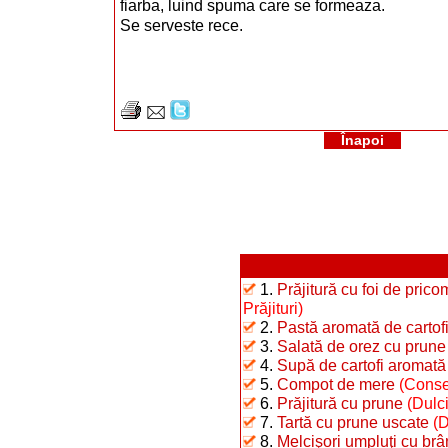
fiarba, luind spuma care se formeaza.
Se serveste rece.
Înapoi
1.
Prăjitură cu foi de pric
Prăjituri)
2.
Pastă aromată de cartof
3.
Salată de orez cu prune
4.
Supă de cartofi aromată
5.
Compot de mere
(Conse
6.
Prăjitură cu prune
(Dulci
7.
Tartă cu prune uscate
(D
8.
Melcişori umpluţi cu brâ