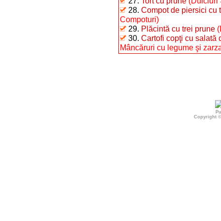
27.
Tort cu prune
(Dulciuri 
28.
Compot de piersici cu t
Compoturi)
29.
Plăcintă cu trei prune
(
30.
Cartofi copţi cu salată
Mâncăruri cu legume şi zarza
Pu
Copyright 