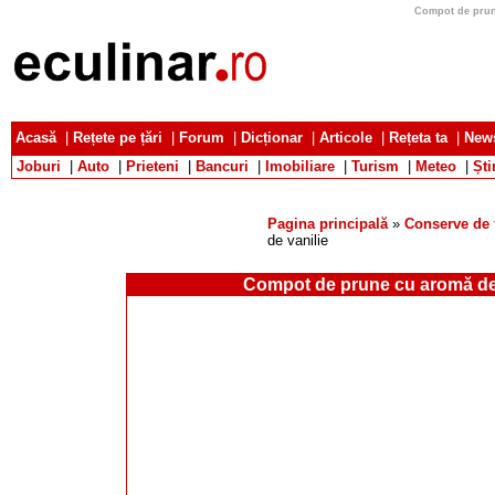
Compot de prune
Acasă
|
Rețete pe țări
|
Forum
|
Dicționar
|
Articole
|
Rețeta ta
|
News
Joburi
|
Auto
|
Prieteni
|
Bancuri
|
Imobiliare
|
Turism
|
Meteo
|
Ști
Pagina principală
»
Conserve de 
de vanilie
Compot de prune cu aromă de 