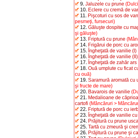
9.
Jaluzele cu prune
(Dulci
10.
Eclere cu cremă de van
11.
Pişcoturi cu sos de van
pesmeţi, fursecuri)
12.
Găluşte dospite cu ma
şi găluşte)
13.
Friptură cu prune
(Mânc
14.
Frigărui de porc cu aro
15.
Îngheţată de vanilie (I)
16.
Îngheţată de vanilie (II)
17.
Îngheţată de zahăr ars 
18.
Ouă umplute cu ficat 
cu ouă)
19.
Saramură aromată cu u
şi fructe de mare)
20.
Bavarois de vanilie
(Du
21.
Medalioane de căprioar
cartofi
(Mâncăruri > Mâncărur
22.
Friptură de porc cu ier
23.
Îngheţată de vanilie c
24.
Prăjitură cu prune usc
25.
Tartă cu zmeură şi cre
26.
Prăjitură cu prune şi 