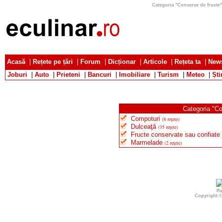
Categoria "Conserve de fructe" 
Acasă
|
Rețete pe țări
|
Forum
|
Dicționar
|
Articole
|
Rețeta ta
|
News
Joburi
|
Auto
|
Prieteni
|
Bancuri
|
Imobiliare
|
Turism
|
Meteo
|
Ști
Categoria "Co
Compoturi
(8 reţete)
Dulceaţă
(35 reţete)
Fructe conservate sau confiate
Marmelade
(2 reţete)
Pu
Copyright 