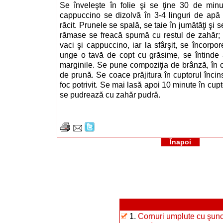
Se înveleşte în folie şi se ţine 30 de minu
cappuccino se dizolvă în 3-4 linguri de apă f
răcit. Prunele se spală, se taie în jumătăţi şi 
rămase se freacă spumă cu restul de zahăr;
vaci şi cappuccino, iar la sfârşit, se încorpo
unge o tavă de copt cu grăsime, se întinde a
marginile. Se pune compoziţia de brânză, în ca
de prună. Se coace prăjitura în cuptorul încin
foc potrivit. Se mai lasă apoi 10 minute în cupt
se pudrează cu zahăr pudră.
Înapoi
1.
Cornuri umplute cu şunc