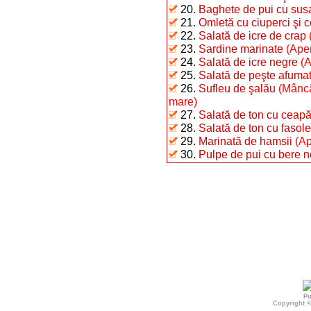
20.
Baghete de pui cu sus
21.
Omletă cu ciuperci şi 
22.
Salată de icre de crap
23.
Sardine marinate
(Aper
24.
Salată de icre negre
(A
25.
Salată de peşte afumat 
26.
Sufleu de şalău
(Mâncă
mare)
27.
Salată de ton cu ceap
28.
Salată de ton cu fasole 
29.
Marinată de hamsii
(Ap
30.
Pulpe de pui cu bere n
Pu
Copyright 