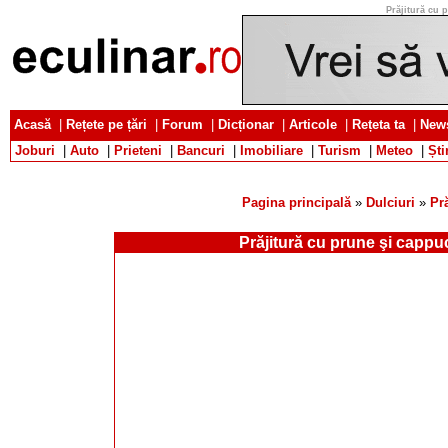
Prăjitură cu 
Acasă
|
Rețete pe țări
|
Forum
|
Dicționar
|
Articole
|
Rețeta ta
|
News
Joburi
|
Auto
|
Prieteni
|
Bancuri
|
Imobiliare
|
Turism
|
Meteo
|
Ști
Pagina principală
»
Dulciuri
»
Pră
Prăjitură cu prune şi cappu