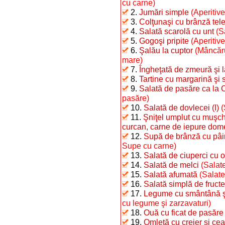
cu carne)
2.
Jumări simple
(Aperitive
3.
Colţunaşi cu brânză te
4.
Salată scarolă cu unt
(S
5.
Gogoşi pripite
(Aperitiv
6.
Şalău la cuptor
(Mâncăru
mare)
7.
Îngheţată de zmeură şi 
8.
Tartine cu margarină şi 
9.
Salată de pasăre ca la 
pasăre)
10.
Salată de dovlecei (I)
(
11.
Şniţel umplut cu muşchi
curcan, carne de iepure dome
12.
Supă de brânză cu pâi
Supe cu carne)
13.
Salată de ciuperci cu o
14.
Salată de melci
(Salate
15.
Salată afumată
(Salate
16.
Salată simplă de fructe
17.
Legume cu smântână şi 
cu legume şi zarzavaturi)
18.
Ouă cu ficat de pasăre
19.
Omletă cu creier şi ce