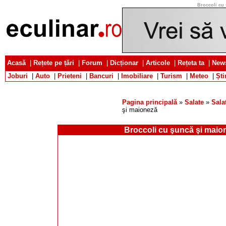
Broccoli cu 
Acasă
|
Rețete pe țări
|
Forum
|
Dicționar
|
Articole
|
Rețeta ta
|
News
Joburi
|
Auto
|
Prieteni
|
Bancuri
|
Imobiliare
|
Turism
|
Meteo
|
Ști
Pagina principală
»
Salate
»
Sala
şi maioneză
Broccoli cu şuncă şi maio