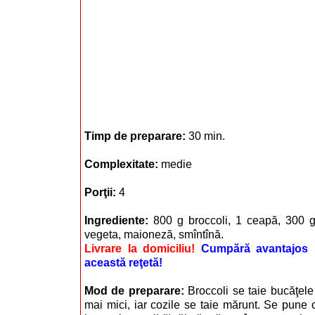
Timp de preparare:
30 min.
Complexitate:
medie
Porţii:
4
Ingrediente:
800 g broccoli, 1 ceapă, 300 g
vegeta, maioneză, smîntînă.
Livrare la domiciliu!
Cumpără avantajos i
această reţetă!
Mod de preparare:
Broccoli se taie bucăţele
mai mici, iar cozile se taie mărunt. Se pune