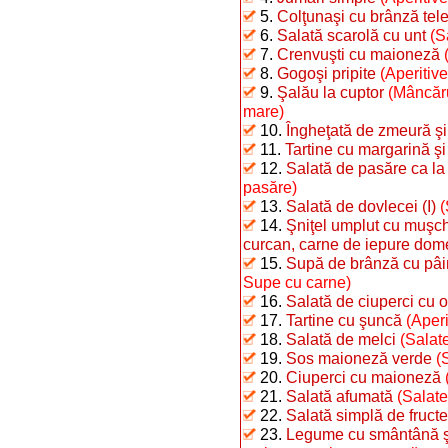
5.
Colţunaşi cu brânză te
6.
Salată scarolă cu unt
(S
7.
Crenvuşti cu maioneză
8.
Gogoşi pripite
(Aperitiv
9.
Şalău la cuptor
(Mâncăru
mare)
10.
Îngheţată de zmeură şi
11.
Tartine cu margarină şi
12.
Salată de pasăre ca la
pasăre)
13.
Salată de dovlecei (I)
(
14.
Şniţel umplut cu muşchi
curcan, carne de iepure dome
15.
Supă de brânză cu pâi
Supe cu carne)
16.
Salată de ciuperci cu o
17.
Tartine cu şuncă
(Aperi
18.
Salată de melci
(Salate
19.
Sos maioneză verde
(
20.
Ciuperci cu maioneză
21.
Salată afumată
(Salate
22.
Salată simplă de fructe
23.
Legume cu smântână şi 