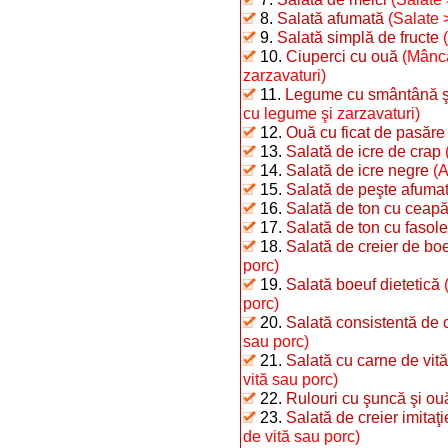
8.
Salată afumată
(Salate 
9.
Salată simplă de fructe
10.
Ciuperci cu ouă
(Mâncă
zarzavaturi)
11.
Legume cu smântână şi 
cu legume şi zarzavaturi)
12.
Ouă cu ficat de pasăre
13.
Salată de icre de crap
14.
Salată de icre negre
(A
15.
Salată de peşte afumat 
16.
Salată de ton cu ceap
17.
Salată de ton cu fasole 
18.
Salată de creier de bo
porc)
19.
Salată boeuf dietetică
porc)
20.
Salată consistentă de 
sau porc)
21.
Salată cu carne de vită
vită sau porc)
22.
Rulouri cu şuncă şi ou
23.
Salată de creier imitaţ
de vită sau porc)