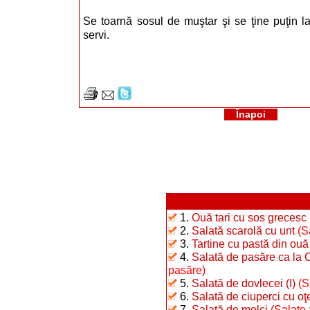
Se toarnă sosul de muştar şi se ţine puţin l
servi.
Înapoi
1.
Ouă tari cu sos grecesc
2.
Salată scarolă cu unt
(S
3.
Tartine cu pastă din ouă f
4.
Salată de pasăre ca la 
pasăre)
5.
Salată de dovlecei (I)
(S
6.
Salată de ciuperci cu oţ
7.
Salată de melci
(Salate 