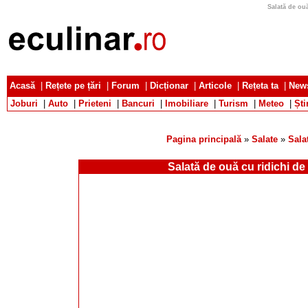
Salată de ouă
Acasă
|
Rețete pe țări
|
Forum
|
Dicționar
|
Articole
|
Rețeta ta
|
News
Joburi
|
Auto
|
Prieteni
|
Bancuri
|
Imobiliare
|
Turism
|
Meteo
|
Ști
Pagina principală
»
Salate
»
Sala
Salată de ouă cu ridichi de