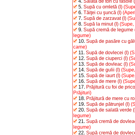
4.
Salată de ton cu fasole (
5.
Supă cu omletă (I)
(Supe
6.
Tăiţei cu şuncă (I)
(Aperi
7.
Supă de zarzavat (I)
(Su
8.
Supă la minut (I)
(Supe, 
9.
Supă cremă de legume (
legume)
10.
Supă de pasăre cu gălu
carne)
11.
Supă de dovlecei (I)
(S
12.
Supă de ciuperci (I)
(S
13.
Supă de dovleac (I)
(S
14.
Supă de gulii (I)
(Supe,
15.
Supă de iaurt (I)
(Supe,
16.
Supă de mere (I)
(Supe
17.
Prăjitură cu foi de pri
Prăjituri)
18.
Prăjitură de mere cu r
19.
Supă de pătrunjel (I)
(
20.
Supă de salată verde (I
legume)
21.
Supă cremă de dovleac
legume)
22.
Supă cremă de dovlecei