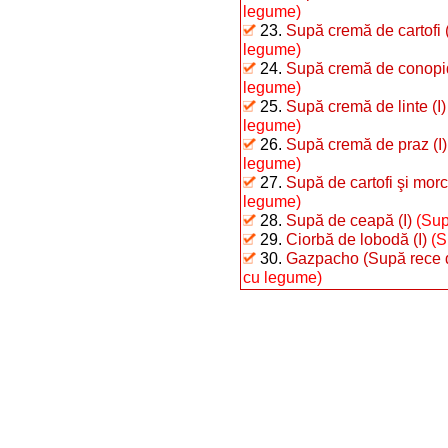
legume)
23.
Supă cremă de cartofi (
legume)
24.
Supă cremă de conopid
legume)
25.
Supă cremă de linte (I)
legume)
26.
Supă cremă de praz (I)
legume)
27.
Supă de cartofi şi morco
legume)
28.
Supă de ceapă (I)
(Sup
29.
Ciorbă de lobodă (I)
(S
30.
Gazpacho (Supă rece de
cu legume)