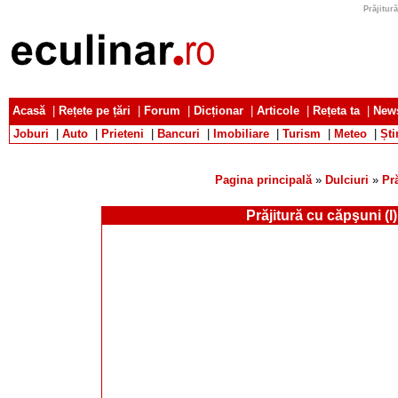
Prăjitură
Acasă
|
Rețete pe țări
|
Forum
|
Dicționar
|
Articole
|
Rețeta ta
|
News
Joburi
|
Auto
|
Prieteni
|
Bancuri
|
Imobiliare
|
Turism
|
Meteo
|
Ști
Pagina principală
»
Dulciuri
»
Pră
Prăjitură cu căpşuni (I)