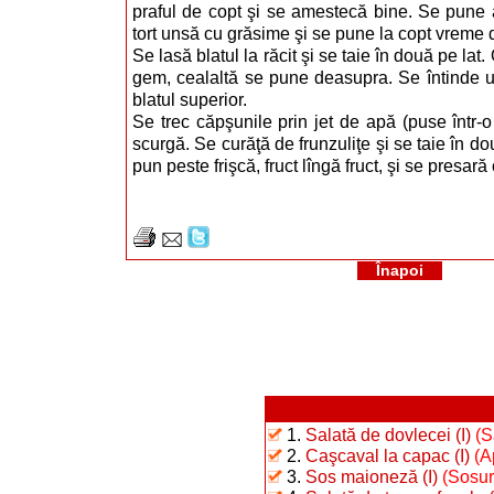
praful de copt şi se amestecă bine. Se pune a
tort unsă cu grăsime şi se pune la copt vreme 
Se lasă blatul la răcit şi se taie în două pe la
gem, cealaltă se pune deasupra. Se întinde un
blatul superior.
Se trec căpşunile prin jet de apă (puse într-o
scurgă. Se curăţă de frunzuliţe şi se taie în do
pun peste frişcă, fruct lîngă fruct, şi se presar
Înapoi
1.
Salată de dovlecei (I)
(S
2.
Caşcaval la capac (I)
(A
3.
Sos maioneză (I)
(Sosur