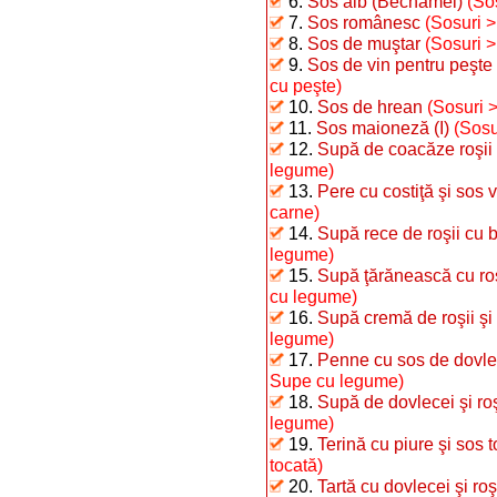
6.
Sos alb (Bechamel)
(So
7.
Sos românesc
(Sosuri 
8.
Sos de muştar
(Sosuri 
9.
Sos de vin pentru peşte 
cu peşte)
10.
Sos de hrean
(Sosuri 
11.
Sos maioneză (I)
(Sosu
12.
Supă de coacăze roşii
legume)
13.
Pere cu costiţă şi sos 
carne)
14.
Supă rece de roşii cu 
legume)
15.
Supă ţărănească cu roşi
cu legume)
16.
Supă cremă de roşii şi
legume)
17.
Penne cu sos de dovle
Supe cu legume)
18.
Supă de dovlecei şi roş
legume)
19.
Terină cu piure şi sos 
tocată)
20.
Tartă cu dovlecei şi roş