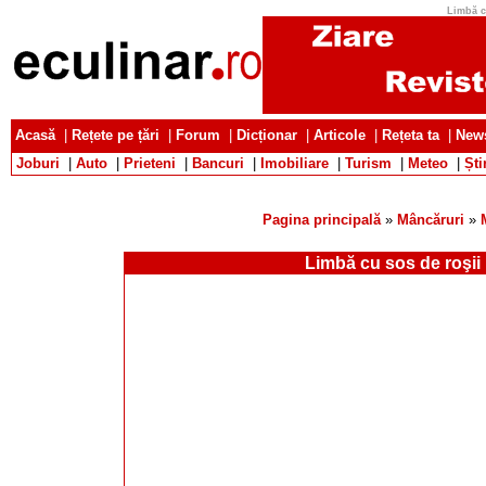
Limbă cu
Acasă
|
Rețete pe țări
|
Forum
|
Dicționar
|
Articole
|
Rețeta ta
|
News
Joburi
|
Auto
|
Prieteni
|
Bancuri
|
Imobiliare
|
Turism
|
Meteo
|
Ști
Pagina principală
»
Mâncăruri
»
Limbă cu sos de roşii