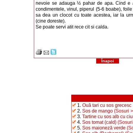
nevoie se adauga ½ pahar de apa. Cind e a
condimentele, vinul, piperul (5-6 boabe), foil
sa dea un clocot cu toate acestea, iar la u
(cine doreste).
Se poate servi atit rece cit si calda.
Înapoi
1.
Ouă tari cu sos grecesc
2.
Sos de mango
(Sosuri 
3.
Tartine cu sos alb cu ciu
4.
Sos tomat (cald)
(Sosuri
5.
Sos maioneză verde
(S