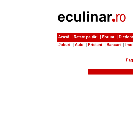
Acasă
|
Rețete pe țări
|
Forum
|
Dicțion
Joburi
|
Auto
|
Prieteni
|
Bancuri
|
Imob
Pag