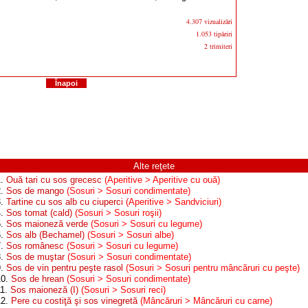
4.307 vizualizări
1.053 tipăriri
2 trimiteri
Înapoi
Alte reţete
1.
Ouă tari cu sos grecesc
(Aperitive > Aperitive cu ouă)
2.
Sos de mango
(Sosuri > Sosuri condimentate)
3.
Tartine cu sos alb cu ciuperci
(Aperitive > Sandviciuri)
4.
Sos tomat (cald)
(Sosuri > Sosuri roşii)
5.
Sos maioneză verde
(Sosuri > Sosuri cu legume)
6.
Sos alb (Bechamel)
(Sosuri > Sosuri albe)
7.
Sos românesc
(Sosuri > Sosuri cu legume)
8.
Sos de muştar
(Sosuri > Sosuri condimentate)
9.
Sos de vin pentru peşte rasol
(Sosuri > Sosuri pentru mâncăruri cu peşte)
10.
Sos de hrean
(Sosuri > Sosuri condimentate)
11.
Sos maioneză (I)
(Sosuri > Sosuri reci)
12.
Pere cu costiţă şi sos vinegretă
(Mâncăruri > Mâncăruri cu carne)