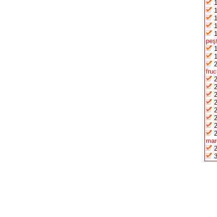
peşt
fru
mar