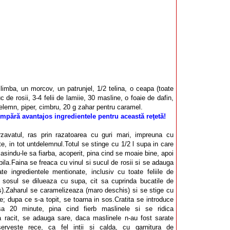
e limba, un morcov, un patrunjel, 1/2 telina, o ceapa (toate
 de rosii, 3-4 felii de lamiie, 30 masline, o foaie de dafin,
elemn, piper, cimbru, 20 g zahar pentru caramel.
mpără avantajos ingredientele pentru această reţetă!
rzavatul, ras prin razatoarea cu guri mari, impreuna cu
, in tot untdelemnul.Totul se stinge cu 1/2 l supa in care
lasindu-le sa fiarba, acoperit, pina cind se moaie bine, apoi
abila.Faina se freaca cu vinul si sucul de rosii si se adauga
e ingredientele mentionate, inclusiv cu toate feliile de
 sosul se dilueaza cu supa, cit sa cuprinda bucatile de
).Zaharul se caramelizeaza (maro deschis) si se stige cu
nte; dupa ce s-a topit, se toarna in sos.Cratita se introduce
a 20 minute, pina cind fierb maslinele si se ridica
 racit, se adauga sare, daca maslinele n-au fost sarate
serveste rece, ca fel intii si calda, cu garnitura de