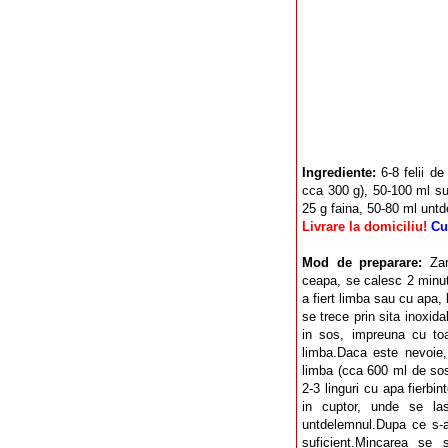
Ingrediente:
6-8 felii d
cca 300 g), 50-100 ml suc
25 g faina, 50-80 ml untd
Livrare la domiciliu!
Cu
Mod de preparare:
Za
ceapa, se calesc 2 minute
a fiert limba sau cu apa, 
se trece prin sita inoxid
in sos, impreuna cu toat
limba.Daca este nevoie,
limba (cca 600 ml de sos
2-3 linguri cu apa fierbi
in cuptor, unde se las
untdelemnul.Dupa ce s-a
suficient.Mincarea se 