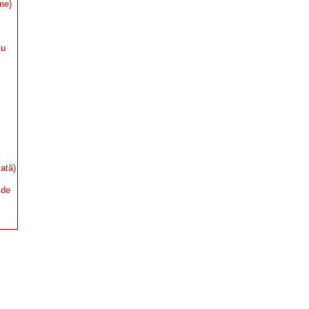
me)
cu
ată)
 de