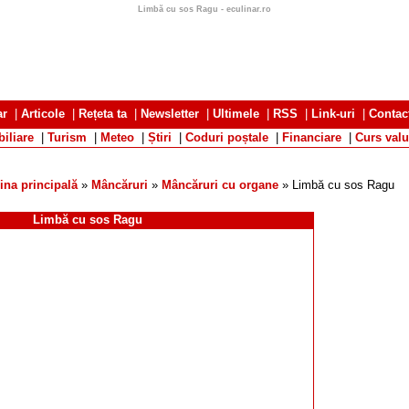
Limbă cu sos Ragu - eculinar.ro
ar
|
Articole
|
Rețeta ta
|
Newsletter
|
Ultimele
|
RSS
|
Link-uri
|
Contac
iliare
|
Turism
|
Meteo
|
Știri
|
Coduri poștale
|
Financiare
|
Curs valu
ina principală
»
Mâncăruri
»
Mâncăruri cu organe
» Limbă cu sos Ragu
Limbă cu sos Ragu