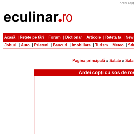
Ardei copţ
Acasă
|
Rețete pe țări
|
Forum
|
Dicționar
|
Articole
|
Rețeta ta
|
News
Joburi
|
Auto
|
Prieteni
|
Bancuri
|
Imobiliare
|
Turism
|
Meteo
|
Ști
Pagina principală
»
Salate
»
Sala
Ardei copţi cu sos de roş