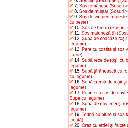
6.
Sos alb (Bechamel)
(So
7.
Sos românesc
(Sosuri 
8.
Sos de muştar
(Sosuri 
9.
Sos de vin pentru peşte 
cu peşte)
10.
Sos de hrean
(Sosuri 
11.
Sos maioneză (I)
(Sosu
12.
Supă de coacăze roşii
legume)
13.
Pere cu costiţă şi sos 
carne)
14.
Supă rece de roşii cu 
legume)
15.
Supă ţărănească cu roşi
cu legume)
16.
Supă cremă de roşii şi
legume)
17.
Penne cu sos de dovle
Supe cu legume)
18.
Supă de dovlecei şi roş
legume)
19.
Terină cu piure şi sos 
tocată)
20.
Orez cu ardei şi fructe