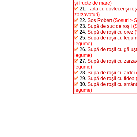
şi fructe de mare)
21.
Tartă cu dovlecei şi roş
zarzavaturi)
22.
Sos Robert
(Sosuri > 
23.
Supă de suc de roşii
(
24.
Supă de roşii cu orez
(
25.
Supă de roşii cu legu
legume)
26.
Supă de roşii cu găluş
legume)
27.
Supă de roşii cu zarzav
legume)
28.
Supă de roşii cu ardei
29.
Supă de roşii cu fidea
30.
Supă de roşii cu smân
legume)