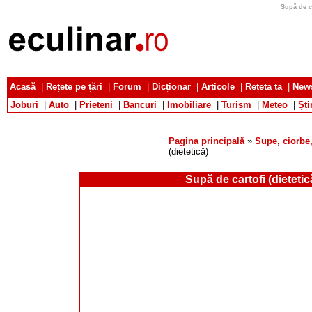
Supă de ca
Acasă
|
Rețete pe țări
|
Forum
|
Dicționar
|
Articole
|
Rețeta ta
|
News
Joburi
|
Auto
|
Prieteni
|
Bancuri
|
Imobiliare
|
Turism
|
Meteo
|
Ști
Pagina principală
»
Supe, ciorbe,
(dietetică)
Supă de cartofi (dietetic