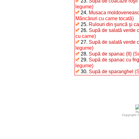
23.
Supă de coacăze roşii
legume)
24.
Musaca moldovenească 
Mâncăruri cu carne tocată)
25.
Rulouri din şuncă şi car
26.
Supă de salată verde c
cu carne)
27.
Supă de salată verde 
legume)
28.
Supă de spanac (II)
(S
29.
Supă de spanac cu fri
legume)
30.
Supă de sparanghel
(
Pu
Copyright 