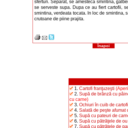
sferturi. Separat, se amesteca smintina, galbe
se serveste supa. Dupa ce au fiert cartofii, 
smintina, verdeata tocata. In loc de smintina, s
crutoane de piine prajita.
Înapoi
1.
Cartofi franţuzeşti
(Aperi
2.
Supă de brânză cu pâin
cu carne)
3.
Ochiuri în cuib de cartofi
4.
Salată de peşte afumat c
5.
Supă cu pateuri de carn
6.
Supă cu pătrăţele de ou
7.
Supă cu pătrăţele de p