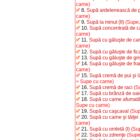
carne)
8.
Supă ardelenească de p
carne)
9.
Supă la minut (II)
(Supe,
10.
Supă concentrată de c
carne)
11.
Supă cu găluşte de cart
carne)
12.
Supă cu găluşte de fic
13.
Supă cu găluşte de gri
14.
Supă cu găluşte de fra
carne)
15.
Supă cremă de pui şi 
> Supe cu carne)
16.
Supă cremă de raci
(S
17.
Supă cu brânză de oai
18.
Supă cu carne afumată 
Supe cu carne)
19.
Supă cu caşcaval
(Sup
20.
Supă cu carne şi tăiţei 
carne)
21.
Supă cu omletă (I)
(Sup
22.
Supă cu zdrenţe
(Supe