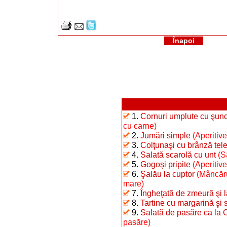
Înapoi
1.
Cornuri umplute cu şunc
cu carne)
2.
Jumări simple
(Aperitive
3.
Colţunaşi cu brânză te
4.
Salată scarolă cu unt
(S
5.
Gogoşi pripite
(Aperitiv
6.
Şalău la cuptor
(Mâncăru
mare)
7.
Îngheţată de zmeură şi 
8.
Tartine cu margarină şi 
9.
Salată de pasăre ca la 
pasăre)