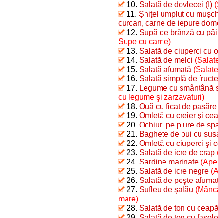
10.
Salată de dovlecei (I)
(
11.
Şniţel umplut cu muşchi
curcan, carne de iepure dome
12.
Supă de brânză cu pâi
Supe cu carne)
13.
Salată de ciuperci cu o
14.
Salată de melci
(Salate
15.
Salată afumată
(Salate
16.
Salată simplă de fructe
17.
Legume cu smântână şi 
cu legume şi zarzavaturi)
18.
Ouă cu ficat de pasăre
19.
Omletă cu creier şi ce
20.
Ochiuri pe piure de sp
21.
Baghete de pui cu sus
22.
Omletă cu ciuperci şi 
23.
Salată de icre de crap
24.
Sardine marinate
(Aper
25.
Salată de icre negre
(A
26.
Salată de peşte afumat 
27.
Sufleu de şalău
(Mâncă
mare)
28.
Salată de ton cu ceap
29.
Salată de ton cu fasole 