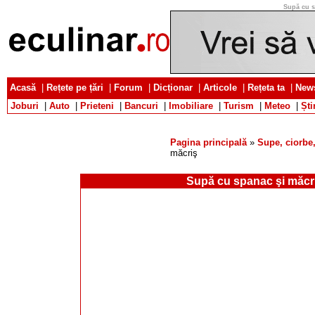
Supă cu s
Acasă
|
Rețete pe țări
|
Forum
|
Dicționar
|
Articole
|
Rețeta ta
|
News
Joburi
|
Auto
|
Prieteni
|
Bancuri
|
Imobiliare
|
Turism
|
Meteo
|
Ști
Pagina principală
»
Supe, ciorbe,
măcriş
Supă cu spanac şi măcr