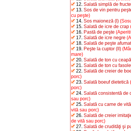
12.
Salată simplă de fructe
13.
Sos de vin pentru peşt
cu peşte)
14.
Sos maioneză (I)
(Sosu
15.
Salată de icre de crap
16.
Pastă de peşte
(Aperit
17.
Salată de icre negre
(A
18.
Salată de peşte afumat 
19.
Peşte la cuptor (II)
(Mân
mare)
20.
Salată de ton cu ceap
21.
Salată de ton cu fasole 
22.
Salată de creier de bo
porc)
23.
Salată boeuf dietetică
porc)
24.
Salată consistentă de 
sau porc)
25.
Salată cu carne de vită
vită sau porc)
26.
Salată de creier imitaţ
de vită sau porc)
27.
Salată de crudităţi şi p