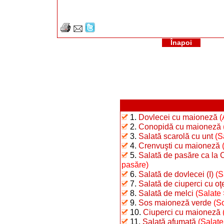
Înapoi
1.
Dovlecei cu maioneză
(
2.
Conopidă cu maioneză
3.
Salată scarolă cu unt
(S
4.
Crenvuşti cu maioneză
5.
Salată de pasăre ca la 
pasăre)
6.
Salată de dovlecei (I)
(S
7.
Salată de ciuperci cu oţ
8.
Salată de melci
(Salate 
9.
Sos maioneză verde
(S
10.
Ciuperci cu maioneză
11.
Salată afumată
(Salate