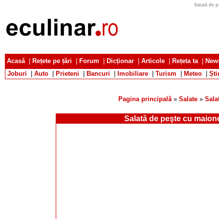
Salată de p
Acasă
|
Rețete pe țări
|
Forum
|
Dicționar
|
Articole
|
Rețeta ta
|
News
Joburi
|
Auto
|
Prieteni
|
Bancuri
|
Imobiliare
|
Turism
|
Meteo
|
Ști
Pagina principală
»
Salate
»
Sala
Salată de peşte cu maion