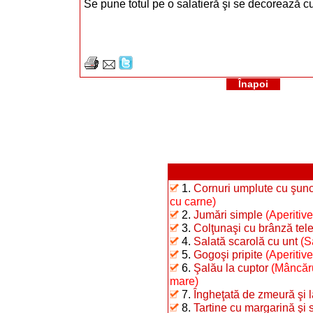
Se pune totul pe o salatieră şi se decorează c
Înapoi
1.
Cornuri umplute cu şunc
cu carne)
2.
Jumări simple
(Aperitive
3.
Colţunaşi cu brânză te
4.
Salată scarolă cu unt
(S
5.
Gogoşi pripite
(Aperitiv
6.
Şalău la cuptor
(Mâncăru
mare)
7.
Îngheţată de zmeură şi 
8.
Tartine cu margarină şi 