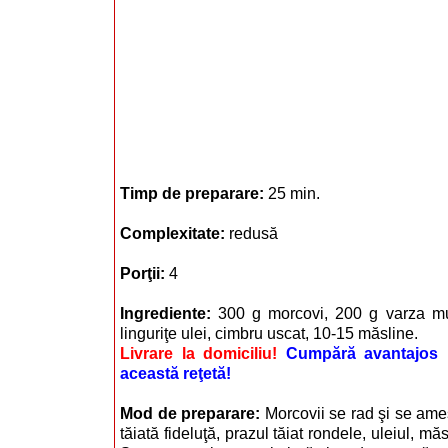
Timp de preparare:
25 min.
Complexitate:
redusă
Porţii:
4
Ingrediente:
300 g morcovi, 200 g varza mur
linguriţe ulei, cimbru uscat, 10-15 măsline.
Livrare la domiciliu!
Cumpără avantajos i
această reţetă!
Mod de preparare:
Morcovii se rad şi se am
tăiată fideluţă, prazul tăiat rondele, uleiul, măs