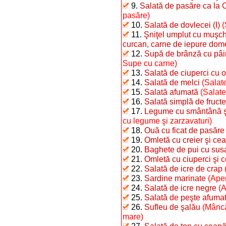
9.
Salată de pasăre ca la 
pasăre)
10.
Salată de dovlecei (I)
(
11.
Şniţel umplut cu muşchi
curcan, carne de iepure dome
12.
Supă de brânză cu pâi
Supe cu carne)
13.
Salată de ciuperci cu o
14.
Salată de melci
(Salate
15.
Salată afumată
(Salate
16.
Salată simplă de fructe
17.
Legume cu smântână şi 
cu legume şi zarzavaturi)
18.
Ouă cu ficat de pasăre
19.
Omletă cu creier şi ce
20.
Baghete de pui cu sus
21.
Omletă cu ciuperci şi 
22.
Salată de icre de crap
23.
Sardine marinate
(Aper
24.
Salată de icre negre
(A
25.
Salată de peşte afumat 
26.
Sufleu de şalău
(Mâncă
mare)