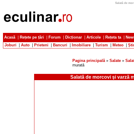
Salată de morc
Acasă
|
Rețete pe țări
|
Forum
|
Dicționar
|
Articole
|
Rețeta ta
|
News
Joburi
|
Auto
|
Prieteni
|
Bancuri
|
Imobiliare
|
Turism
|
Meteo
|
Ști
Pagina principală
»
Salate
»
Sala
murată
Salată de morcovi şi varză 