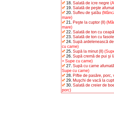
18.
Salată de icre negre
(A
19.
Salată de peşte afumat 
20.
Sufleu de şalău
(Mâncă
mare)
21.
Peşte la cuptor (II)
(Mân
mare)
22.
Salată de ton cu ceap
23.
Salată de ton cu fasole 
24.
Supă ardelenească de 
cu carne)
25.
Supă la minut (II)
(Supe
26.
Supă cremă de pui şi 
> Supe cu carne)
27.
Supă cu carne afumată 
Supe cu carne)
28.
Piftie de pasăre, porc,
29.
Muşchi de vacă la cupto
30.
Salată de creier de bo
porc)