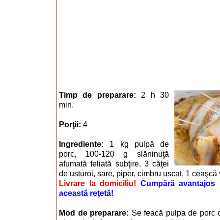
Timp de preparare:
2 h 30
min.
Porţii:
4
Ingrediente:
1 kg pulpă de
porc, 100-120 g slăninuţă
afumată feliată subţire, 3 căţei
de usturoi, sare, piper, cimbru uscat, 1 ceaşcă v
Livrare la domiciliu!
Cumpără avantajos i
această reţetă!
Mod de preparare:
Se feacă pulpa de porc c