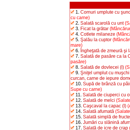
1.
Cornuri umplute cu şunc
cu carne)
2.
Salată scarolă cu unt
(S
3.
Ficat la grătar
(Mâncăruri
4.
Cotlete milaneze
(Mâncă
5.
Şalău la cuptor
(Mâncăru
mare)
6.
Îngheţată de zmeură şi 
7.
Salată de pasăre ca la 
pasăre)
8.
Salată de dovlecei (I)
(S
9.
Şniţel umplut cu muşchi 
curcan, carne de iepure dome
10.
Supă de brânză cu pâi
Supe cu carne)
11.
Salată de ciuperci cu o
12.
Salată de melci
(Salate
13.
Caşcaval la capac (I)
(
14.
Salată afumată
(Salate
15.
Salată simplă de fructe
16.
Jumări cu slănină afu
17.
Salată de icre de crap