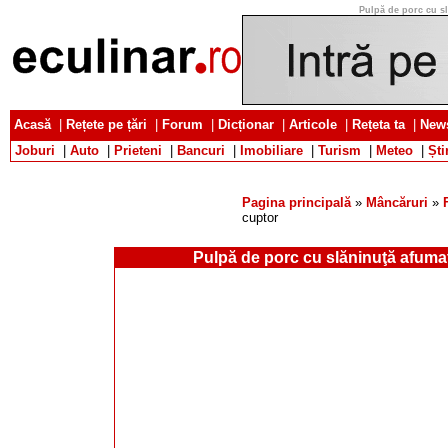
Pulpă de porc cu sl
Acasă
|
Rețete pe țări
|
Forum
|
Dicționar
|
Articole
|
Rețeta ta
|
News
Joburi
|
Auto
|
Prieteni
|
Bancuri
|
Imobiliare
|
Turism
|
Meteo
|
Ști
Pagina principală
»
Mâncăruri
»
cuptor
Pulpă de porc cu slăninuţă afumat