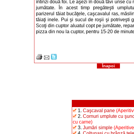
întinzi două foi. Le aşezi în două tăvi unse cu 
jumătate. În acest timp pregăteşti umplut
parizerul tăiat bucăţele, caşcavalul ras, măslin
tăiaţi inele. Pui şi sucul de roşii şi potriveşti 
Scoţi din cuptor aluatul copt pe jumătate, repar
pizza din nou la cuptor, pentru 15-20 de minut
Înapoi
1.
Caşcaval pane
(Aperiti
2.
Cornuri umplute cu şunc
cu carne)
3.
Jumări simple
(Aperitive
4.
Colţunaşi cu brânză te