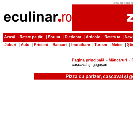
Pizza cu parizer
Acasă
|
Rețete pe țări
|
Forum
|
Dicționar
|
Articole
|
Rețeta ta
|
News
Joburi
|
Auto
|
Prieteni
|
Bancuri
|
Imobiliare
|
Turism
|
Meteo
|
Ști
Pagina principală
»
Mâncăruri
»
caşcaval şi gogoşari
Pizza cu parizer, caşcaval şi 