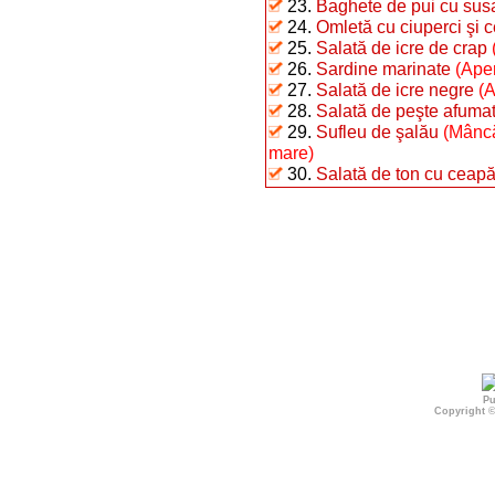
23.
Baghete de pui cu sus
24.
Omletă cu ciuperci şi 
25.
Salată de icre de crap
26.
Sardine marinate
(Aper
27.
Salată de icre negre
(A
28.
Salată de peşte afumat 
29.
Sufleu de şalău
(Mâncă
mare)
30.
Salată de ton cu ceap
Pu
Copyright 