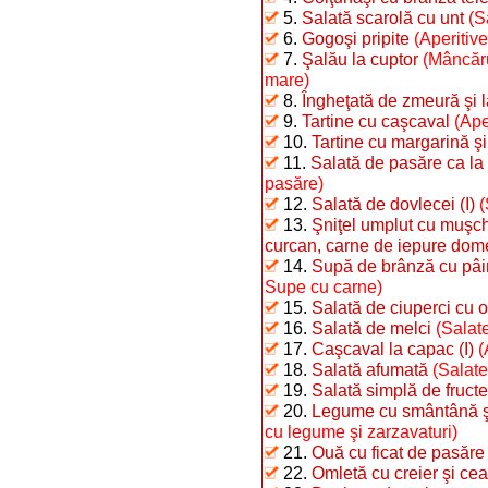
5.
Salată scarolă cu unt
(S
6.
Gogoşi pripite
(Aperitiv
7.
Şalău la cuptor
(Mâncăru
mare)
8.
Îngheţată de zmeură şi 
9.
Tartine cu caşcaval
(Ape
10.
Tartine cu margarină şi
11.
Salată de pasăre ca la
pasăre)
12.
Salată de dovlecei (I)
(
13.
Şniţel umplut cu muşchi
curcan, carne de iepure dome
14.
Supă de brânză cu pâi
Supe cu carne)
15.
Salată de ciuperci cu o
16.
Salată de melci
(Salate
17.
Caşcaval la capac (I)
(
18.
Salată afumată
(Salate
19.
Salată simplă de fructe
20.
Legume cu smântână şi 
cu legume şi zarzavaturi)
21.
Ouă cu ficat de pasăre
22.
Omletă cu creier şi ce