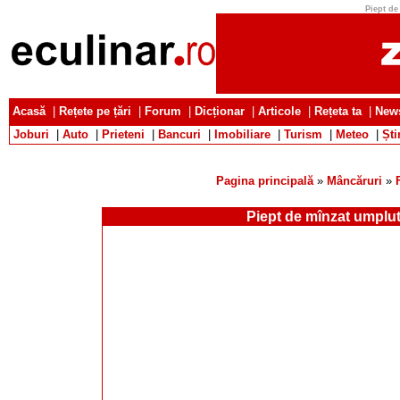
Piept de
Acasă
|
Rețete pe țări
|
Forum
|
Dicționar
|
Articole
|
Rețeta ta
|
News
Joburi
|
Auto
|
Prieteni
|
Bancuri
|
Imobiliare
|
Turism
|
Meteo
|
Ști
Pagina principală
»
Mâncăruri
»
Piept de mînzat umplu