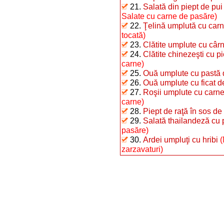
21.
Salată din piept de pui
Salate cu carne de pasăre)
22.
Ţelină umplută cu carne
tocată)
23.
Clătite umplute cu cârn
24.
Clătite chinezeşti cu pi
carne)
25.
Ouă umplute cu pastă d
26.
Ouă umplute cu ficat 
27.
Roşii umplute cu carne 
carne)
28.
Piept de raţă în sos de
29.
Salată thailandeză cu 
pasăre)
30.
Ardei umpluţi cu hribi
(
zarzavaturi)