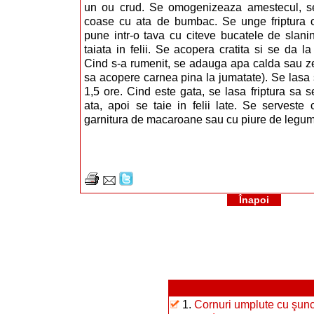
un ou crud. Se omogenizeaza amestecul, se
coase cu ata de bumbac. Se unge friptura c
pune intr-o tava cu citeve bucatele de slani
taiata in felii. Se acopera cratita si se da la 
Cind s-a rumenit, se adauga apa calda sau ze
sa acopere carnea pina la jumatate). Se lasa 
1,5 ore. Cind este gata, se lasa friptura sa 
ata, apoi se taie in felii late. Se serveste
garnitura de macaroane sau cu piure de legu
Înapoi
1.
Cornuri umplute cu şunc