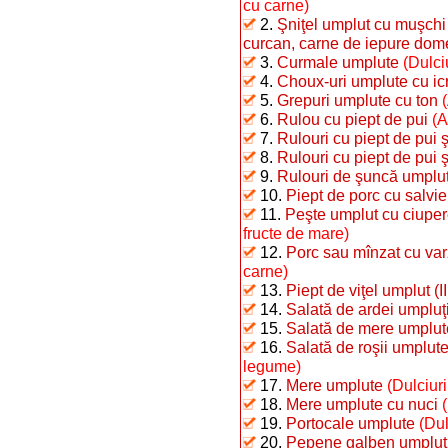
cu carne)
2.
Şniţel umplut cu muşchi 
curcan, carne de iepure dome
3.
Curmale umplute
(Dulci
4.
Choux-uri umplute cu ic
5.
Grepuri umplute cu ton
6.
Rulou cu piept de pui
(A
7.
Rulouri cu piept de pui şi
8.
Rulouri cu piept de pui 
9.
Rulouri de şuncă umplu
10.
Piept de porc cu salvie
11.
Peşte umplut cu ciuper
fructe de mare)
12.
Porc sau mînzat cu va
carne)
13.
Piept de viţel umplut (II
14.
Salată de ardei umpluţ
15.
Salată de mere umplut
16.
Salată de roşii umplut
legume)
17.
Mere umplute
(Dulciuri
18.
Mere umplute cu nuci
19.
Portocale umplute
(Dul
20.
Pepene galben umplut (