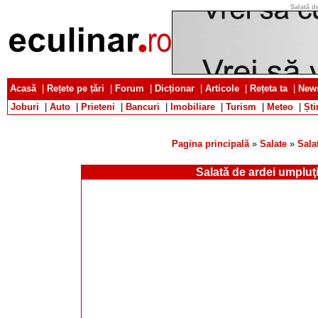
Salată d
Acasă
|
Rețete pe țări
|
Forum
|
Dicționar
|
Articole
|
Rețeta ta
|
News
Joburi
|
Auto
|
Prieteni
|
Bancuri
|
Imobiliare
|
Turism
|
Meteo
|
Ști
Pagina principală
»
Salate
»
Sala
Salată de ardei umpluţ