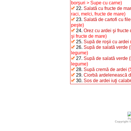
borşuri > Supe cu carne)
22.
Salată cu fructe de ma
raci, melci, fructe de mare)
23.
Salată de cartofi cu fil
peşte)
24.
Orez cu ardei şi fructe
şi fructe de mare)
25.
Supă de roşii cu ardei
26.
Supă de salată verde (I
legume)
27.
Supă de salată verde (I
legume)
28.
Supă cremă de ardei
(
29.
Ciorbă ardelenească d
30.
Sos de ardei iuţi calab
Pu
Copyright 