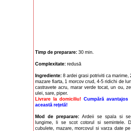
Timp de preparare:
30 min.
Complexitate:
redusă
Ingrediente:
8 ardei grasi potriviti ca marime, 2 
mazare fiarta, 1 morcov crud, 4-5 ridichi de lu
castravete acru, marar verde tocat, un ou, z
ulei, sare, piper.
Livrare la domiciliu!
Cumpără avantajos i
această reţetă!
Mod de preparare:
Ardeii se spala si se
lungime, li se scot cotorul si semintele. Din 
cubulete, mazare, morcovul si varza date pe