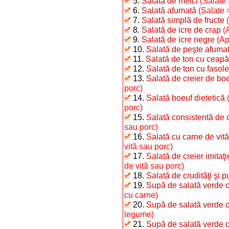
5.
Salată de melci
(Salate 
6.
Salată afumată
(Salate 
7.
Salată simplă de fructe
8.
Salată de icre de crap
(
9.
Salată de icre negre
(Ap
10.
Salată de peşte afumat 
11.
Salată de ton cu ceapă
12.
Salată de ton cu fasole 
13.
Salată de creier de bo
porc)
14.
Salată boeuf dietetică
porc)
15.
Salată consistentă de 
sau porc)
16.
Salată cu carne de vită
vită sau porc)
17.
Salată de creier imitaţ
de vită sau porc)
18.
Salată de crudităţi şi p
19.
Supă de salată verde c
cu carne)
20.
Supă de salată verde 
legume)
21.
Supă de salată verde cu