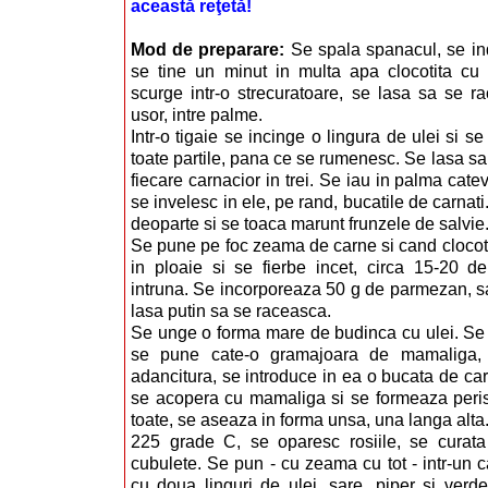
această reţetă!
Mod de preparare:
Se spala spanacul, se in
se tine un minut in multa apa clocotita cu s
scurge intr-o strecuratoare, se lasa sa se r
usor, intre palme.
Intr-o tigaie se incinge o lingura de ulei si se
toate partile, pana ce se rumenesc. Se lasa sa
fiecare carnacior in trei. Se iau in palma cat
se invelesc in ele, pe rand, bucatile de carnat
deoparte si se toaca marunt frunzele de salvie
Se pune pe foc zeama de carne si cand clocot
in ploaie si se fierbe incet, circa 15-20 
intruna. Se incorporeaza 50 g de parmezan, sa
lasa putin sa se raceasca.
Se unge o forma mare de budinca cu ulei. Se i
se pune cate-o gramajoara de mamaliga, 
adancitura, se introduce in ea o bucata de car
se acopera cu mamaliga si se formeaza peri
toate, se aseaza in forma unsa, una langa alta
225 grade C, se oparesc rosiile, se curata 
cubulete. Se pun - cu zeama cu tot - intr-un 
cu doua linguri de ulei, sare, piper si verd