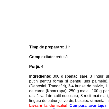
Timp de preparare:
1 h
Complexitate:
redusă
Porţii:
4
Ingrediente:
300 g spanac, sare, 3 linguri u
putin pentru forma si pentru uns palmele),
(Debretini, Trandafiri), 3-4 frunze de salvie, 
de carne (Knorr+apa), 250 g malai, 100 g pa
ras, 1 varf de cutit nucsoara, 8 rosii mai mari
lingura de patrunjel verde, busuioc si menta - 
Livrare la domiciliu!
Cumpără avantajos i