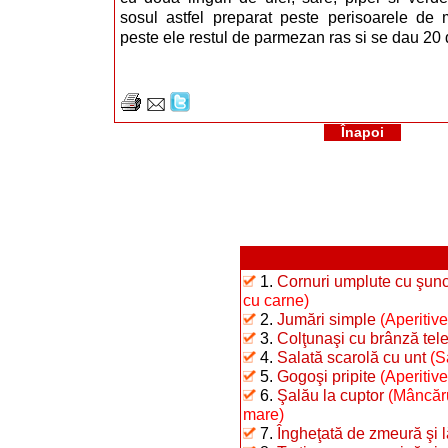
sosul astfel preparat peste perisoarele de
peste ele restul de parmezan ras si se dau 20 
Înapoi
1.
Cornuri umplute cu şunc
cu carne)
2.
Jumări simple
(Aperitive
3.
Colţunaşi cu brânză te
4.
Salată scarolă cu unt
(S
5.
Gogoşi pripite
(Aperitiv
6.
Şalău la cuptor
(Mâncăru
mare)
7.
Îngheţată de zmeură şi 