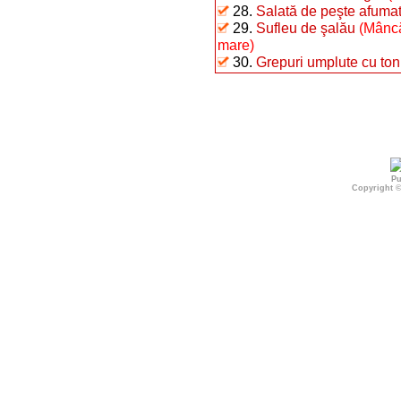
28.
Salată de peşte afumat 
29.
Sufleu de şalău
(Mâncă
mare)
30.
Grepuri umplute cu ton
Pu
Copyright 