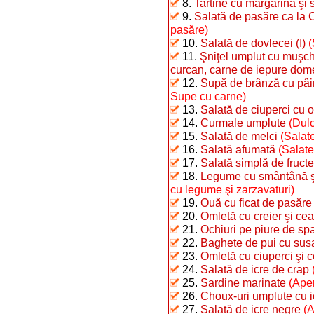
8.
Tartine cu margarină şi 
9.
Salată de pasăre ca la 
pasăre)
10.
Salată de dovlecei (I)
(
11.
Şniţel umplut cu muşchi
curcan, carne de iepure dome
12.
Supă de brânză cu pâi
Supe cu carne)
13.
Salată de ciuperci cu o
14.
Curmale umplute
(Dulc
15.
Salată de melci
(Salate
16.
Salată afumată
(Salate
17.
Salată simplă de fructe
18.
Legume cu smântână şi 
cu legume şi zarzavaturi)
19.
Ouă cu ficat de pasăre
20.
Omletă cu creier şi ce
21.
Ochiuri pe piure de sp
22.
Baghete de pui cu sus
23.
Omletă cu ciuperci şi 
24.
Salată de icre de crap
25.
Sardine marinate
(Aper
26.
Choux-uri umplute cu i
27.
Salată de icre negre
(A