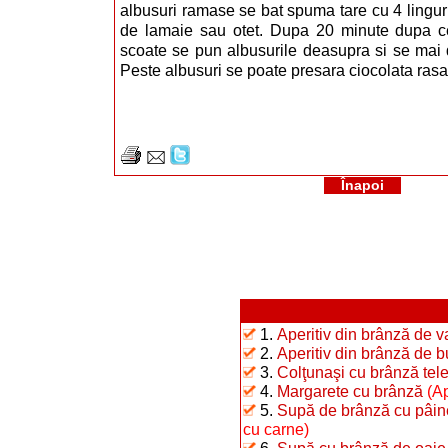
albusuri ramase se bat spuma tare cu 4 linguri
de lamaie sau otet. Dupa 20 minute dupa ce
scoate se pun albusurile deasupra si se mai 
Peste albusuri se poate presara ciocolata ras
Înapoi
1.
Aperitiv din brânză de 
2.
Aperitiv din brânză de b
3.
Colţunaşi cu brânză te
4.
Margarete cu brânză
(Ap
5.
Supă de brânză cu pâin
cu carne)