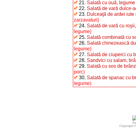
21.
Salată cu ouă, legume 
22.
Salată de vară dulce-a
23.
Dulceaţă de ardei iute
zarzavaturi)
24.
Salată de vară cu roşii,
legume)
25.
Salată combinată cu s
26.
Salată chinezească du
legume)
27.
Salată de ciuperci cu b
28.
Sandvici cu salam, brâ
29.
Salată cu sos de brân
porc)
30.
Salată de spanac cu br
legume)
Pu
Copyright 