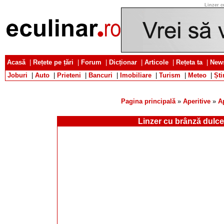
Linzer c
Acasă
|
Rețete pe țări
|
Forum
|
Dicționar
|
Articole
|
Rețeta ta
|
News
Joburi
|
Auto
|
Prieteni
|
Bancuri
|
Imobiliare
|
Turism
|
Meteo
|
Ști
Pagina principală
»
Aperitive
»
A
Linzer cu brânză dulce