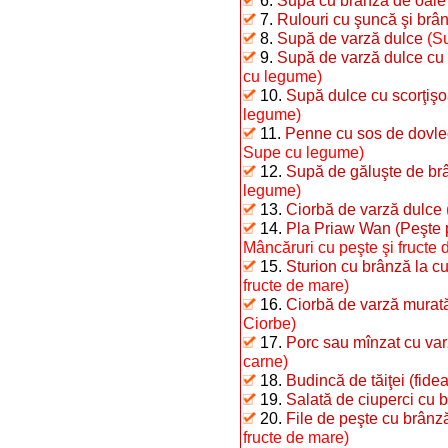
6.
Supă cu brânză de oaie
7.
Rulouri cu şuncă şi brân
8.
Supă de varză dulce
(S
9.
Supă de varză dulce c
cu legume)
10.
Supă dulce cu scorţişo
legume)
11.
Penne cu sos de dovle
Supe cu legume)
12.
Supă de găluşte de br
legume)
13.
Ciorbă de varză dulce
14.
Pla Priaw Wan (Peşte pr
Mâncăruri cu peşte şi fructe 
15.
Sturion cu brânză la cu
fructe de mare)
16.
Ciorbă de varză murat
Ciorbe)
17.
Porc sau mînzat cu va
carne)
18.
Budincă de tăiţei (fide
19.
Salată de ciuperci cu 
20.
File de peşte cu brânz
fructe de mare)