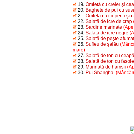
19.
Omletă cu creier şi ce
20.
Baghete de pui cu sus
21.
Omletă cu ciuperci şi 
22.
Salată de icre de crap
23.
Sardine marinate
(Aper
24.
Salată de icre negre
(A
25.
Salată de peşte afumat 
26.
Sufleu de şalău
(Mâncă
mare)
27.
Salată de ton cu ceap
28.
Salată de ton cu fasole 
29.
Marinată de hamsii
(Ap
30.
Pui Shanghai
(Mâncărur
Pu