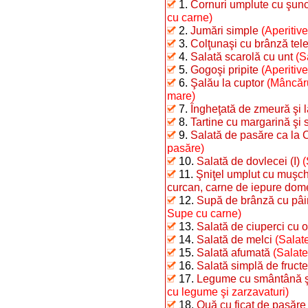
1.
Cornuri umplute cu şunc
cu carne)
2.
Jumări simple
(Aperitive
3.
Colţunaşi cu brânză te
4.
Salată scarolă cu unt
(S
5.
Gogoşi pripite
(Aperitiv
6.
Şalău la cuptor
(Mâncăru
mare)
7.
Îngheţată de zmeură şi 
8.
Tartine cu margarină şi 
9.
Salată de pasăre ca la 
pasăre)
10.
Salată de dovlecei (I)
(
11.
Şniţel umplut cu muşchi
curcan, carne de iepure dome
12.
Supă de brânză cu pâi
Supe cu carne)
13.
Salată de ciuperci cu o
14.
Salată de melci
(Salate
15.
Salată afumată
(Salate
16.
Salată simplă de fructe
17.
Legume cu smântână şi 
cu legume şi zarzavaturi)
18.
Ouă cu ficat de pasăre