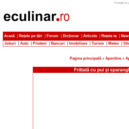
Frittată cu
Acasă
|
Rețete pe țări
|
Forum
|
Dicționar
|
Articole
|
Rețeta ta
|
News
Joburi
|
Auto
|
Prieteni
|
Bancuri
|
Imobiliare
|
Turism
|
Meteo
|
Ști
Pagina principală
»
Aperitive
»
A
Frittată cu pui şi sparang