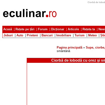
Ciorbă de lobod
Acasă
|
Rețete pe țări
|
Forum
|
Dicționar
|
Articole
|
Rețeta ta
|
News
Joburi
|
Auto
|
Prieteni
|
Bancuri
|
Imobiliare
|
Turism
|
Meteo
|
Ști
Pagina principală
»
Supe, ciorbe,
smântână
Ciorbă de lobodă cu orez şi 