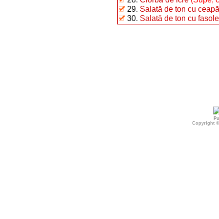
29.
Salată de ton cu ceap
30.
Salată de ton cu fasole 
Pu
Copyright 