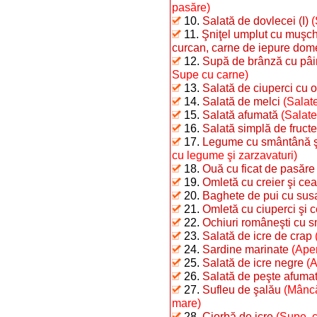
pasăre)
10.
Salată de dovlecei (I)
(
11.
Şniţel umplut cu muşchi
curcan, carne de iepure dome
12.
Supă de brânză cu pâi
Supe cu carne)
13.
Salată de ciuperci cu o
14.
Salată de melci
(Salate
15.
Salată afumată
(Salate
16.
Salată simplă de fructe
17.
Legume cu smântână şi 
cu legume şi zarzavaturi)
18.
Ouă cu ficat de pasăre
19.
Omletă cu creier şi ce
20.
Baghete de pui cu sus
21.
Omletă cu ciuperci şi 
22.
Ochiuri româneşti cu 
23.
Salată de icre de crap
24.
Sardine marinate
(Aper
25.
Salată de icre negre
(A
26.
Salată de peşte afumat 
27.
Sufleu de şalău
(Mâncă
mare)
28.
Ciorbă de icre
(Supe, c