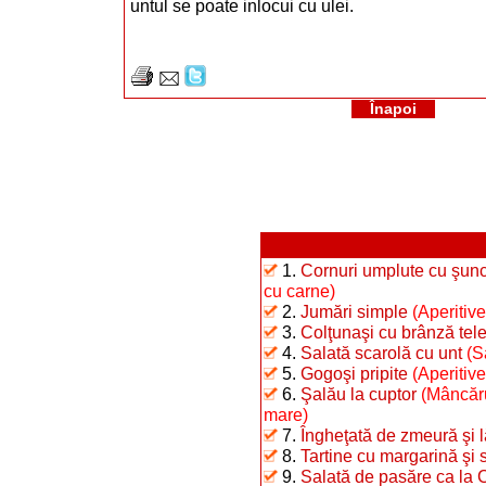
untul se poate inlocui cu ulei.
Înapoi
1.
Cornuri umplute cu şunc
cu carne)
2.
Jumări simple
(Aperitive
3.
Colţunaşi cu brânză te
4.
Salată scarolă cu unt
(S
5.
Gogoşi pripite
(Aperitiv
6.
Şalău la cuptor
(Mâncăru
mare)
7.
Îngheţată de zmeură şi 
8.
Tartine cu margarină şi 
9.
Salată de pasăre ca la 