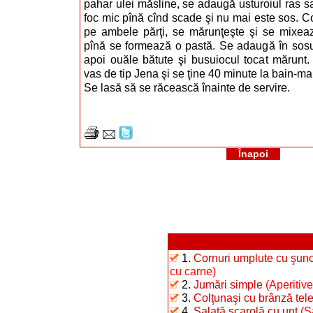
pahar ulei măsline, se adaugă usturoiul ras sa
foc mic pînă cînd scade şi nu mai este sos. Co
pe ambele părţi, se mărunţeşte şi se mixea
pînă se formează o pastă. Se adaugă în sosu
apoi ouăle bătute şi busuiocul tocat mărunt. 
vas de tip Jena şi se ţine 40 minute la bain-ma
Se lasă să se răcească înainte de servire.
Înapoi
1.
Cornuri umplute cu şunc
cu carne)
2.
Jumări simple
(Aperitive
3.
Colţunaşi cu brânză te
4.
Salată scarolă cu unt
(S