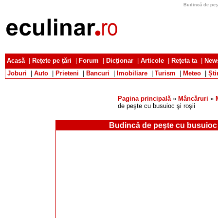
Budincă de peşt
Acasă
|
Rețete pe țări
|
Forum
|
Dicționar
|
Articole
|
Rețeta ta
|
News
Joburi
|
Auto
|
Prieteni
|
Bancuri
|
Imobiliare
|
Turism
|
Meteo
|
Ști
Pagina principală
»
Mâncăruri
»
de peşte cu busuioc şi roşii
Budincă de peşte cu busuioc ş