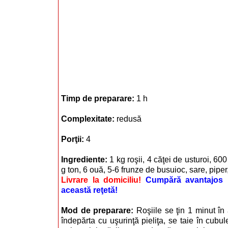
Timp de preparare:
1 h
Complexitate:
redusă
Porţii:
4
Ingrediente:
1 kg roşii, 4 căţei de usturoi, 600
g ton, 6 ouă, 5-6 frunze de busuioc, sare, piper
Livrare la domiciliu!
Cumpără avantajos i
această reţetă!
Mod de preparare:
Roşiile se ţin 1 minut în
îndepărta cu uşurinţă pieliţa, se taie în cubul