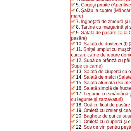
5.
Gogoşi pripite
(Aperitiv
6.
Şalău la cuptor
(Mâncăru
mare)
7.
Îngheţată de zmeură şi 
8.
Tartine cu margarină şi 
9.
Salată de pasăre ca la 
pasăre)
10.
Salată de dovlecei (I)
(
11.
Şniţel umplut cu muşchi
curcan, carne de iepure dome
12.
Supă de brânză cu pâi
Supe cu carne)
13.
Salată de ciuperci cu o
14.
Salată de melci
(Salate
15.
Salată afumată
(Salate
16.
Salată simplă de fructe
17.
Legume cu smântână şi 
cu legume şi zarzavaturi)
18.
Ouă cu ficat de pasăre
19.
Omletă cu creier şi ce
20.
Baghete de pui cu sus
21.
Omletă cu ciuperci şi 
22.
Sos de vin pentru peşt