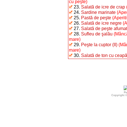
cu peşte)
23.
Salată de icre de crap
24.
Sardine marinate
(Aper
25.
Pastă de peşte
(Aperit
26.
Salată de icre negre
(A
27.
Salată de peşte afumat 
28.
Sufleu de şalău
(Mâncă
mare)
29.
Peşte la cuptor (II)
(Mân
mare)
30.
Salată de ton cu ceap
Pu
Copyright 