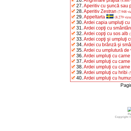
26.
Anghinare prăjită
(4.884 
27.
Aperitiv cu şuncă sau 
28.
Aperitiv Zestran
(7.948 vi
29.
Appeltarta
(8.279 vizu
30.
Ardei capia umpluţi cu
31.
Ardei copţi cu smântâ
32.
Ardei copţi cu sos alb
(
33.
Ardei copţi şi umpluţi 
34.
Ardei cu brânză şi sm
35.
Ardei cu umplutură de 
36.
Ardei umpluţi cu carne 
37.
Ardei umpluţi cu carne 
38.
Ardei umpluţi cu carne 
39.
Ardei umpluţi cu hribi
(
40.
Ardei umpluţi cu humus
Pagi
Pu
Copyright 