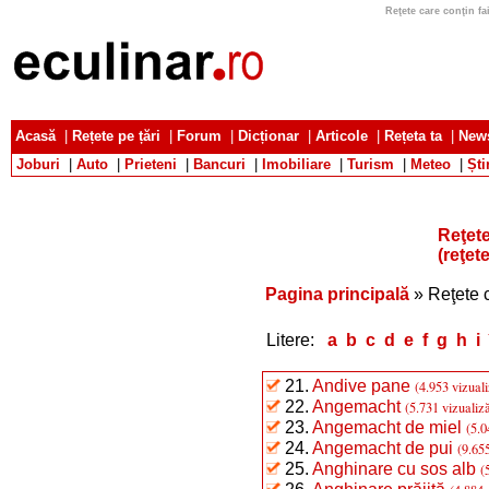
Reţete care conţin fai
Acasă
|
Rețete pe țări
|
Forum
|
Dicționar
|
Articole
|
Rețeta ta
|
News
Joburi
|
Auto
|
Prieteni
|
Bancuri
|
Imobiliare
|
Turism
|
Meteo
|
Ști
Reţete
(reţet
Pagina principală
» Reţete c
Litere:
a
b
c
d
e
f
g
h
i
21.
Andive pane
(4.953 vizuali
22.
Angemacht
(5.731 vizualiză
23.
Angemacht de miel
(5.0
24.
Angemacht de pui
(9.655
25.
Anghinare cu sos alb
(