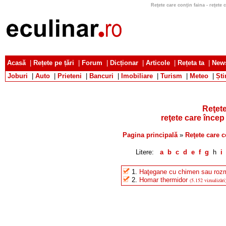
Reţete care conţin faina - reţete c
Acasă
|
Rețete pe țări
|
Forum
|
Dicționar
|
Articole
|
Rețeta ta
|
News
Joburi
|
Auto
|
Prieteni
|
Bancuri
|
Imobiliare
|
Turism
|
Meteo
|
Ști
Reţete
reţete care încep
Pagina principală
»
Reţete care c
Litere:
a
b
c
d
e
f
g
h
i
1.
Haţegane cu chimen sau roz
2.
Homar thermidor
(5.152 vizualizări