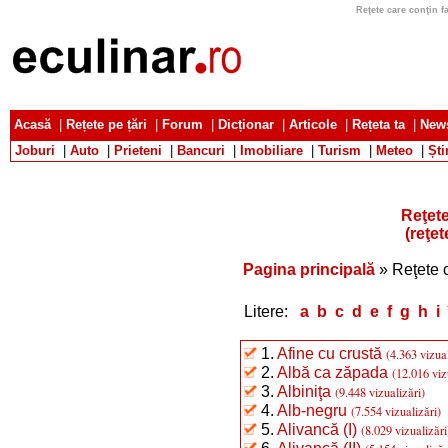
Reţete care conţin fa
Acasă
|
Rețete pe țări
|
Forum
|
Dicționar
|
Articole
|
Rețeta ta
|
News
Joburi
|
Auto
|
Prieteni
|
Bancuri
|
Imobiliare
|
Turism
|
Meteo
|
Ști
Reţete
(reţet
Pagina principală
» Reţete c
Litere:
a
b
c
d
e
f
g
h
i
1.
Afine cu crustă
(4.363 vizual
2.
Albă ca zăpada
(12.016 viz
3.
Albiniţa
(9.448 vizualizări)
4.
Alb-negru
(7.554 vizualizări)
5.
Alivancă (I)
(8.029 vizualizări