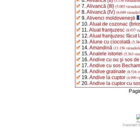
6.
Alivancă (II)
(5.154 vizualizăr
7.
Alivancă (III)
(5.003 vizualiză
8.
Alivancă (IV)
(6.049 vizualiză
9.
Alivenci moldoveneşti
10.
Aluat de cozonac (brio
11.
Aluat franţuzesc
(8.937 vi
12.
Aluat franţuzesc făcut 
13.
Alune cu ciocolată
(5.38
14.
Amandină
(11.156 vizualiză
15.
Analele istoriei
(5.363 viz
16.
Andive cu ou şi sos de
17.
Andive cu sos Bechame
18.
Andive gratinate
(8.516 v
19.
Andive la cuptor
(4.990 vi
20.
Andive la cuptor cu so
Pagi
Pu
Copyright 