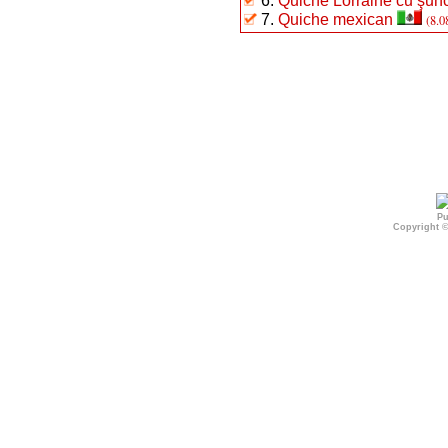
6.
Quiche Lorraine cu şun
7.
Quiche mexican
(8.0
Pu
Copyright 