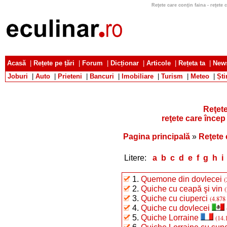
Reţete care conţin faina - reţete c
Acasă
|
Rețete pe țări
|
Forum
|
Dicționar
|
Articole
|
Rețeta ta
|
News
Joburi
|
Auto
|
Prieteni
|
Bancuri
|
Imobiliare
|
Turism
|
Meteo
|
Ști
Reţete
reţete care încep
Pagina principală
»
Reţete 
Litere:
a
b
c
d
e
f
g
h
i
1.
Quemone din dovlecei
(
2.
Quiche cu ceapă şi vin
(
3.
Quiche cu ciuperci
(4.878 
4.
Quiche cu dovlecei
5.
Quiche Lorraine
(14.