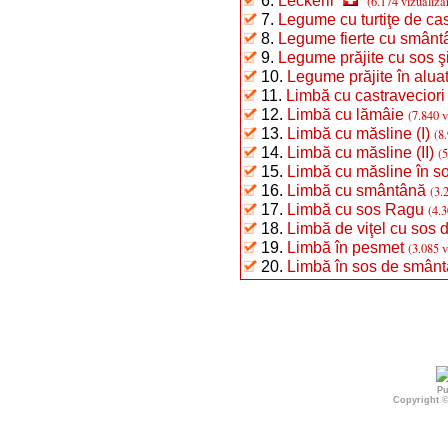
6.
Leckerli
(6.174 vizualizăr
7.
Legume cu turtiţe de ca
8.
Legume fierte cu smânt
9.
Legume prăjite cu sos 
10.
Legume prăjite în alua
11.
Limbă cu castraveciori
12.
Limbă cu lămâie
(7.840 v
13.
Limbă cu măsline (I)
(8
14.
Limbă cu măsline (II)
(5
15.
Limbă cu măsline în so
16.
Limbă cu smântână
(3.
17.
Limbă cu sos Ragu
(4.3
18.
Limbă de viţel cu sos 
19.
Limbă în pesmet
(3.085 v
20.
Limbă în sos de smân
Pu
Copyright 