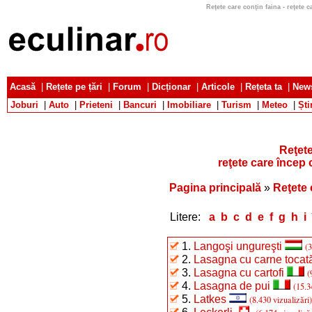
Reţete care conţin faina - reţete ca
Acasă
|
Rețete pe țări
|
Forum
|
Dicționar
|
Articole
|
Rețeta ta
|
News
Joburi
|
Auto
|
Prieteni
|
Bancuri
|
Imobiliare
|
Turism
|
Meteo
|
Ști
Reţete
reţete care încep c
Pagina principală
»
Reţete 
Litere:
a
b
c
d
e
f
g
h
i
1.
Langoşi ungureşti
(3
2.
Lasagna cu carne tocat
3.
Lasagna cu cartofi
(
4.
Lasagna de pui
(15.3
5.
Latkes
(8.430 vizualizări)