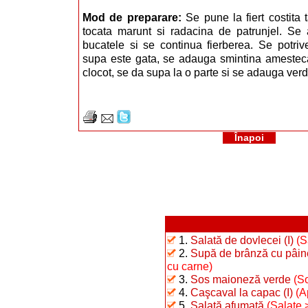
Mod de preparare:
Se pune la fiert costita 
tocata marunt si radacina de patrunjel. Se
bucatele si se continua fierberea. Se potriv
supa este gata, se adauga smintina amestec
clocot, se da supa la o parte si se adauga ver
Înapoi
1.
Salată de dovlecei (I)
(S
2.
Supă de brânză cu pâin
cu carne)
3.
Sos maioneză verde
(S
4.
Caşcaval la capac (I)
(A
5.
Salată afumată
(Salate 