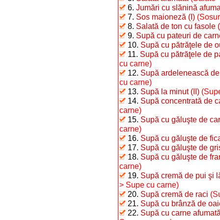
6.
Jumări cu slănină afum
7.
Sos maioneză (I)
(Sosur
8.
Salată de ton cu fasole (
9.
Supă cu pateuri de carn
10.
Supă cu pătrăţele de o
11.
Supă cu pătrăţele de 
cu carne)
12.
Supă ardelenească de 
cu carne)
13.
Supă la minut (II)
(Supe
14.
Supă concentrată de c
carne)
15.
Supă cu găluşte de car
carne)
16.
Supă cu găluşte de fic
17.
Supă cu găluşte de gri
18.
Supă cu găluşte de fra
carne)
19.
Supă cremă de pui şi 
> Supe cu carne)
20.
Supă cremă de raci
(S
21.
Supă cu brânză de oai
22.
Supă cu carne afumată 