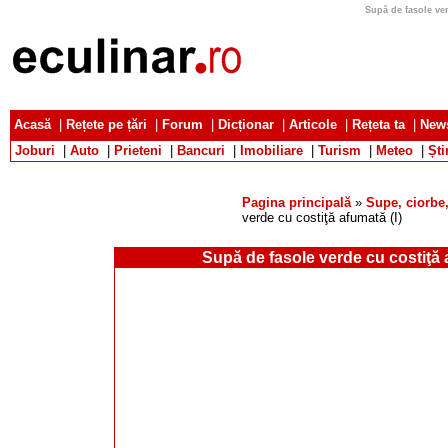
Supă de fasole ver
Acasă
|
Rețete pe țări
|
Forum
|
Dicționar
|
Articole
|
Rețeta ta
|
News
Joburi
|
Auto
|
Prieteni
|
Bancuri
|
Imobiliare
|
Turism
|
Meteo
|
Ști
Pagina principală
»
Supe, ciorbe,
verde cu costiţă afumată (I)
Supă de fasole verde cu costiţă a