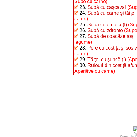
Supe cu carne)
23.
Supă cu caşcaval
(Sup
24.
Supă cu carne şi tăiţei 
carne)
25.
Supă cu omletă (I)
(Sup
26.
Supă cu zdrenţe
(Supe
27.
Supă de coacăze roşii
legume)
28.
Pere cu costiţă şi sos 
carne)
29.
Tăiţei cu şuncă (I)
(Ape
30.
Rulouri din costiţă afu
Aperitive cu carne)
Pu
Copyright 