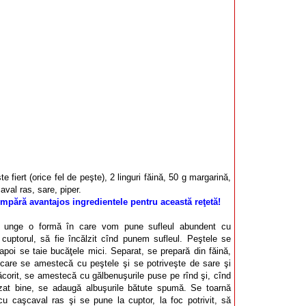
e fiert (orice fel de peşte), 2 linguri făină, 50 g margarină,
aval ras, sare, piper.
mpără avantajos ingredientele pentru această reţetă!
 unge o formă în care vom pune sufleul abundent cu
cuptorul, să fie încălzit cînd punem sufleul. Peştele se
apoi se taie bucăţele mici. Separat, se prepară din făină,
 care se amestecă cu peştele şi se potriveşte de sare şi
ăcorit, se amestecă cu gălbenuşurile puse pe rînd şi, cînd
zat bine, se adaugă albuşurile bătute spumă. Se toarnă
u caşcaval ras şi se pune la cuptor, la foc potrivit, să