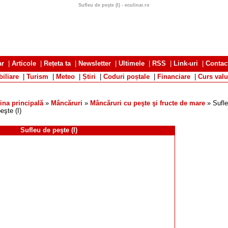
Sufleu de peşte (I) - eculinar.ro
ar
|
Articole
|
Rețeta ta
|
Newsletter
|
Ultimele
|
RSS
|
Link-uri
|
Contac
iliare
|
Turism
|
Meteo
|
Știri
|
Coduri poștale
|
Financiare
|
Curs valu
ina principală
»
Mâncăruri
»
Mâncăruri cu peşte şi fructe de mare
» Sufl
eşte (I)
Sufleu de peşte (I)