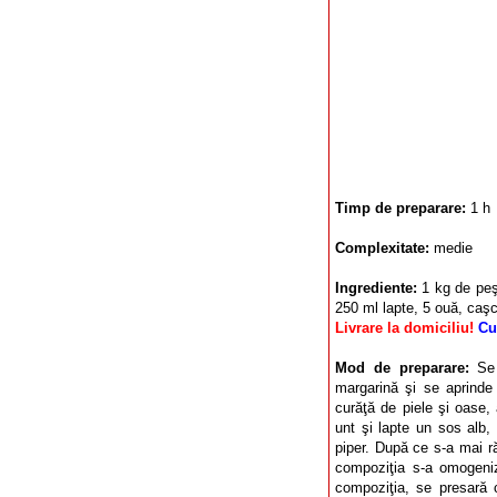
Timp de preparare:
1 h
Complexitate:
medie
Ingrediente:
1 kg de peşt
250 ml lapte, 5 ouă, caşc
Livrare la domiciliu!
Cu
Mod de preparare:
Se
margarină şi se aprinde 
curăţă de piele şi oase, 
unt şi lapte un sos alb,
piper. După ce s-a mai r
compoziţia s-a omogeni
compoziţia, se presară c