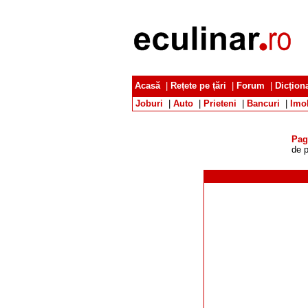
Acasă
|
Rețete pe țări
|
Forum
|
Dicțion
Joburi
|
Auto
|
Prieteni
|
Bancuri
|
Imob
Pag
de p