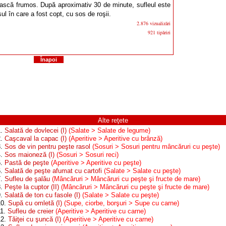
ască frumos. După aproximativ 30 de minute, sufleul este
ul în care a fost copt, cu sos de roşii.
2.876 vizualizări
921 tipăriri
Înapoi
Alte reţete
1.
Salată de dovlecei (I)
(Salate > Salate de legume)
2.
Caşcaval la capac (I)
(Aperitive > Aperitive cu brânză)
3.
Sos de vin pentru peşte rasol
(Sosuri > Sosuri pentru mâncăruri cu peşte)
4.
Sos maioneză (I)
(Sosuri > Sosuri reci)
5.
Pastă de peşte
(Aperitive > Aperitive cu peşte)
6.
Salată de peşte afumat cu cartofi
(Salate > Salate cu peşte)
7.
Sufleu de şalău
(Mâncăruri > Mâncăruri cu peşte şi fructe de mare)
8.
Peşte la cuptor (II)
(Mâncăruri > Mâncăruri cu peşte şi fructe de mare)
9.
Salată de ton cu fasole (I)
(Salate > Salate cu peşte)
10.
Supă cu omletă (I)
(Supe, ciorbe, borşuri > Supe cu carne)
11.
Sufleu de creier
(Aperitive > Aperitive cu carne)
12.
Tăiţei cu şuncă (I)
(Aperitive > Aperitive cu carne)