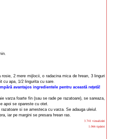
min.
 rosie, 2 mere mijlocii, o radacina mica de hrean, 3 linguri
it cu apa, 1/2 lingurita cu sare.
mpără avantajos ingredientele pentru această reţetă!
aie varza foarte fin (sau se rade pe razatoare), se sareaza,
e apoi se opareste cu otet.
 razatoare si se amesteca cu varza. Se adauga uleiul.
era, iar pe margini se presara hrean ras.
3.741 vizualizări
1.066 tipăriri