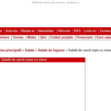
Salată de varză roşie cu mere - eculinar.ro
ar
|
Articole
|
Rețeta ta
|
Newsletter
|
Ultimele
|
RSS
|
Link-uri
|
Contac
iliare
|
Turism
|
Meteo
|
Știri
|
Coduri poștale
|
Financiare
|
Curs valu
ina principală
»
Salate
»
Salate de legume
» Salată de varză roşie cu mer
Salată de varză roşie cu mere