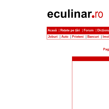
Acasă
|
Rețete pe țări
|
Forum
|
Dicțion
Joburi
|
Auto
|
Prieteni
|
Bancuri
|
Imob
Pag