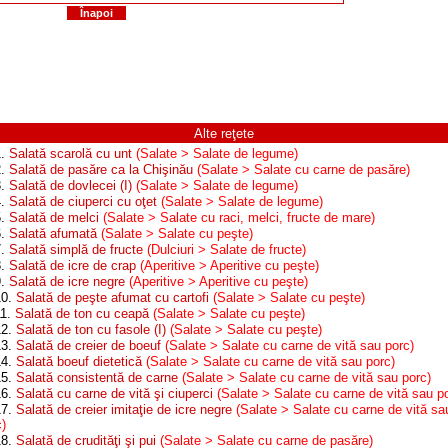
Înapoi
Alte reţete
1.
Salată scarolă cu unt
(Salate > Salate de legume)
2.
Salată de pasăre ca la Chişinău
(Salate > Salate cu carne de pasăre)
3.
Salată de dovlecei (I)
(Salate > Salate de legume)
4.
Salată de ciuperci cu oţet
(Salate > Salate de legume)
5.
Salată de melci
(Salate > Salate cu raci, melci, fructe de mare)
6.
Salată afumată
(Salate > Salate cu peşte)
7.
Salată simplă de fructe
(Dulciuri > Salate de fructe)
8.
Salată de icre de crap
(Aperitive > Aperitive cu peşte)
9.
Salată de icre negre
(Aperitive > Aperitive cu peşte)
10.
Salată de peşte afumat cu cartofi
(Salate > Salate cu peşte)
11.
Salată de ton cu ceapă
(Salate > Salate cu peşte)
12.
Salată de ton cu fasole (I)
(Salate > Salate cu peşte)
13.
Salată de creier de boeuf
(Salate > Salate cu carne de vită sau porc)
14.
Salată boeuf dietetică
(Salate > Salate cu carne de vită sau porc)
15.
Salată consistentă de carne
(Salate > Salate cu carne de vită sau porc)
16.
Salată cu carne de vită şi ciuperci
(Salate > Salate cu carne de vită sau p
17.
Salată de creier imitaţie de icre negre
(Salate > Salate cu carne de vită sa
c)
18.
Salată de crudităţi şi pui
(Salate > Salate cu carne de pasăre)