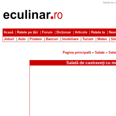
Salată de c
Acasă
|
Rețete pe țări
|
Forum
|
Dicționar
|
Articole
|
Rețeta ta
|
News
Joburi
|
Auto
|
Prieteni
|
Bancuri
|
Imobiliare
|
Turism
|
Meteo
|
Ști
Pagina principală
»
Salate
»
Sala
Salată de castraveţi cu m