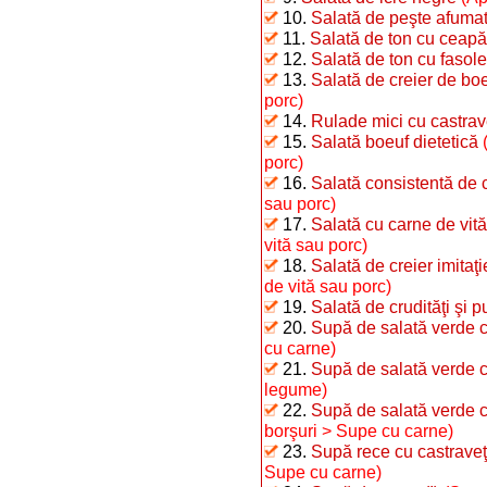
10.
Salată de peşte afumat 
11.
Salată de ton cu ceapă
12.
Salată de ton cu fasole 
13.
Salată de creier de bo
porc)
14.
Rulade mici cu castrav
15.
Salată boeuf dietetică
porc)
16.
Salată consistentă de 
sau porc)
17.
Salată cu carne de vită
vită sau porc)
18.
Salată de creier imitaţ
de vită sau porc)
19.
Salată de crudităţi şi p
20.
Supă de salată verde c
cu carne)
21.
Supă de salată verde 
legume)
22.
Supă de salată verde cu
borşuri > Supe cu carne)
23.
Supă rece cu castraveţi
Supe cu carne)