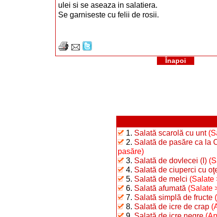
ulei si se aseaza in salatiera.
Se garniseste cu felii de rosii.
Înapoi
1.
Salată scarolă cu unt
(S
2.
Salată de pasăre ca la 
pasăre)
3.
Salată de dovlecei (I)
(S
4.
Salată de ciuperci cu oţ
5.
Salată de melci
(Salate 
6.
Salată afumată
(Salate 
7.
Salată simplă de fructe
8.
Salată de icre de crap
(
9.
Salată de icre negre
(Ap