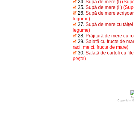
24.
Supă de mere (I)
(Supe
25.
Supă de mere (II)
(Sup
26.
Supă de mere acrişoa
legume)
27.
Supă de mere cu tăiţei
legume)
28.
Prăjitură de mere cu r
29.
Salată cu fructe de ma
raci, melci, fructe de mare)
30.
Salată de cartofi cu fil
peşte)
Pu
Copyright 